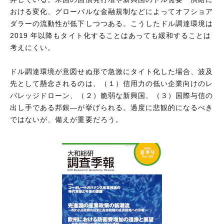
おける変化、グローバルな金融規制などによってオフショア
ダラーの流動性が低下しつつある。こうしたドル調達環境は
2019 年以降もタイト化することはあっても緩和することは
考えにくい。
ドル調達環境が意図せぬ形で急激にタイト化した場合、波及
先として懸念されるのは、（１）信用力の低い企業向けのレ
バレッジドローン、（２）脆弱な新興国、（３）国際与信の
出し手である邦銀—が挙げられる。過度に悲観的になるべき
ではないが、備えが重要だろう。