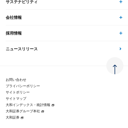
サステナビリティ
セミナー トップ
書籍
コンサルタント
経済分析
事例紹介
会社情報
サステナビリティの取り組み
現在受付中のセミナー・イベント
刊行物
金融資本市場分析
大和総研の強み
採用情報
会社情報 トップ
次世代社会への貢献
大和スペシャリストレポート（動画配信）
雑誌掲載・新聞寄稿
政策分析
ニュースリリース
先端テクノロジーに基づく新たな価値の創出
採用情報 トップ
会社概要・役員一覧
環境指針
法律・制度
大和総研の品質向上への取り組み
新卒採用
ご挨拶
人権方針
お問い合わせ
金融経済教育等
プライバシーポリシー
経験者採用
大和総研の歩み
マルチステークホルダー方針
サイトポリシー
サイトマップ
テクノロジーレポート
大和インデックス・統計情報
グループ会社
パートナーシップ構築宣言
大和証券グループ本社
大和証券
コラム
拠点のご案内