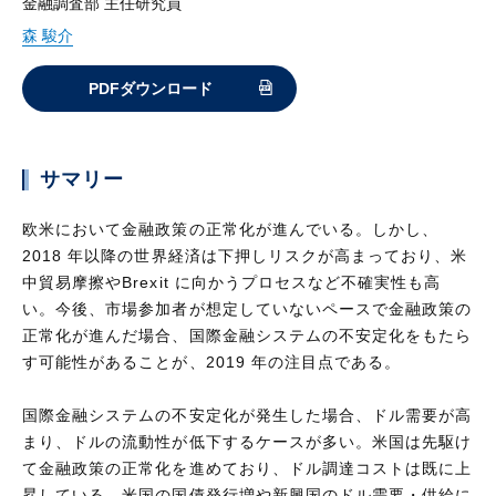
金融調査部 主任研究員
森 駿介
PDFダウンロード
サマリー
欧米において金融政策の正常化が進んでいる。しかし、
2018 年以降の世界経済は下押しリスクが高まっており、米
中貿易摩擦やBrexit に向かうプロセスなど不確実性も高
い。今後、市場参加者が想定していないペースで金融政策の
正常化が進んだ場合、国際金融システムの不安定化をもたら
す可能性があることが、2019 年の注目点である。
国際金融システムの不安定化が発生した場合、ドル需要が高
まり、ドルの流動性が低下するケースが多い。米国は先駆け
て金融政策の正常化を進めており、ドル調達コストは既に上
昇している。米国の国債発行増や新興国のドル需要・供給に