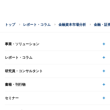
トップ
レポート・コラム
金融資本市場分析
金融・証
事業・ソリューション
レポート・コラム
事業・ソリューション トップ
研究員・コンサルタント
レポート・コラム トップ
リサーチ
書籍・刊行物
研究員・コンサルタント トップ
最新のレポート・コラム
コンサルティング
セミナー
書籍・刊行物 トップ
研究員
ピックアップ
システム