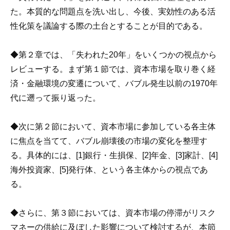
た。本質的な問題点を洗い出し、今後、実効性のある活
性化策を議論する際の土台とすることが目的である。
◆第２章では、「失われた20年」をいくつかの視点から
レビューする。まず第１節では、資本市場を取り巻く経
済・金融環境の変遷について、バブル発生以前の1970年
代に遡って振り返った。
◆次に第２節において、資本市場に参加している各主体
に焦点を当てて、バブル崩壊後の市場の変化を整理す
る。具体的には、[1]銀行・生損保、[2]年金、[3]家計、[4]
海外投資家、[5]発行体、という各主体からの視点であ
る。
◆さらに、第３節においては、資本市場の停滞がリスク
マネーの供給に及ぼした影響について検討するが、本節