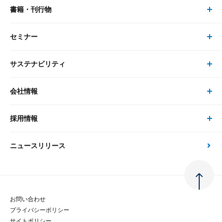
書籍・刊行物
研究員・コンサルタント トップ
最新のレポート・コラム
コンサルティング
セミナー
書籍・刊行物 トップ
研究員
ピックアップ
システム
サステナビリティ
セミナー トップ
書籍
コンサルタント
経済分析
事例紹介
会社情報
サステナビリティの取り組み
現在受付中のセミナー・イベント
刊行物
金融資本市場分析
大和総研の強み
採用情報
会社情報 トップ
次世代社会への貢献
大和スペシャリストレポート（動画配信）
雑誌掲載・新聞寄稿
政策分析
ニュースリリース
先端テクノロジーに基づく新たな価値の創出
採用情報 トップ
会社概要・役員一覧
環境指針
法律・制度
大和総研の品質向上への取り組み
新卒採用
ご挨拶
人権方針
お問い合わせ
金融経済教育等
プライバシーポリシー
経験者採用
大和総研の歩み
マルチステークホルダー方針
サイトポリシー