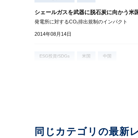
シェールガスを武器に脱石炭に向かう米国 
発電所に対するCO₂排出規制のインパクト
2014年08月14日
ESG投資/SDGs
米国
中国
米中、気候変動対策で新目標
中間選挙後もCO₂排出規制を進めるオバマ政権
2014年11月14日
同じカテゴリの最新