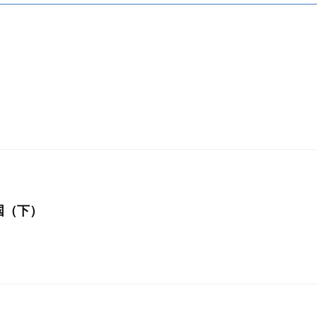
）
国（下）