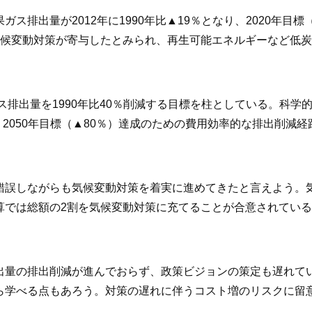
ス排出量が2012年に1990年比▲19％となり、2020年目
候変動対策が寄与したとみられ、再生可能エネルギーなど低炭
ガス排出量を1990年比40％削減する目標を柱としている。科
、2050年目標（▲80％）達成のための費用効率的な排出削減
錯誤しながらも気候変動対策を着実に進めてきたと言えよう。
算では総額の2割を気候変動対策に充てることが合意されてい
出量の排出削減が進んでおらず、政策ビジョンの策定も遅れて
ら学べる点もあろう。対策の遅れに伴うコスト増のリスクに留