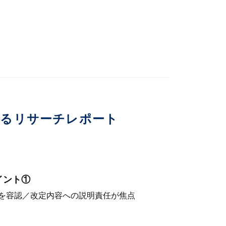
いるリサーチレポート
イント①
を容認／改定内容への説明責任が焦点