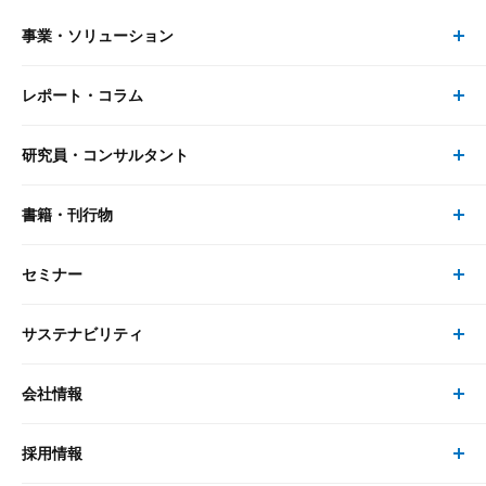
事業・ソリューション
レポート・コラム
事業・ソリューション トップ
研究員・コンサルタント
レポート・コラム トップ
リサーチ
書籍・刊行物
研究員・コンサルタント トップ
最新のレポート・コラム
コンサルティング
セミナー
書籍・刊行物 トップ
研究員
ピックアップ
システム
サステナビリティ
セミナー トップ
書籍
コンサルタント
経済分析
事例紹介
会社情報
サステナビリティの取り組み
現在受付中のセミナー・イベント
刊行物
金融資本市場分析
大和総研の強み
採用情報
会社情報 トップ
次世代社会への貢献
大和スペシャリストレポート（動画配信）