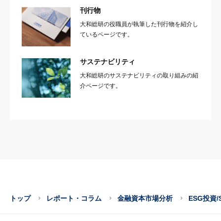
刊行物
大和総研の役職員が執筆した刊行物を紹介し
ているページです。
サステナビリティ
大和総研のサステナビリティの取り組みの紹
介ページです。
トップ
レポート・コラム
金融資本市場分析
ESG投資/