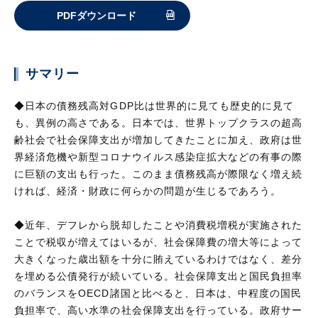
PDFダウンロード
サマリー
◆日本の債務残高対GDP比は世界的に見ても歴史的に見て
も、異例の高さである。日本では、世界トップクラスの超高
齢社会で社会保障支出が増加してきたことに加え、政府は世
界経済危機や新型コロナウイルス感染症拡大などの有事の際
に巨額の支出も行った。このまま債務残高が際限なく増え続
ければ、経済・財政に何らかの問題が生じるであろう。
◆近年、デフレから脱却したことや消費税増税が実施された
ことで税収が増えてはいるが、社会保障費の増大等によって
大きくなった歳出額を十分に賄えているわけではなく、差分
を埋める公債発行が続いている。社会保障支出と国民負担率
のバランスをOECD諸国と比べると、日本は、中程度の国民
負担率で、高い水準の社会保障支出を行っている。政府サー