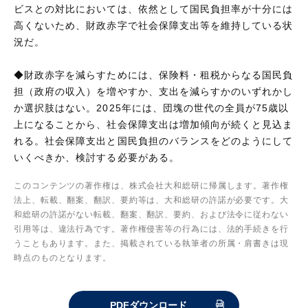
ビスとの対比においては、依然として国民負担率が十分には
高くないため、財政赤字で社会保障支出等を維持している状
況だ。
◆財政赤字を減らすためには、保険料・租税からなる国民負
担（政府の収入）を増やすか、支出を減らすかのいずれかし
か選択肢はない。2025年には、団塊の世代の全員が75歳以
上になることから、社会保障支出は増加傾向が続くと見込ま
れる。社会保障支出と国民負担のバランスをどのようにして
いくべきか、検討する必要がある。
このコンテンツの著作権は、株式会社大和総研に帰属します。著作権
法上、転載、翻案、翻訳、要約等は、大和総研の許諾が必要です。大
和総研の許諾がない転載、翻案、翻訳、要約、および法令に従わない
引用等は、違法行為です。著作権侵害等の行為には、法的手続きを行
うこともあります。また、掲載されている執筆者の所属・肩書きは現
時点のものとなります。
PDFダウンロード