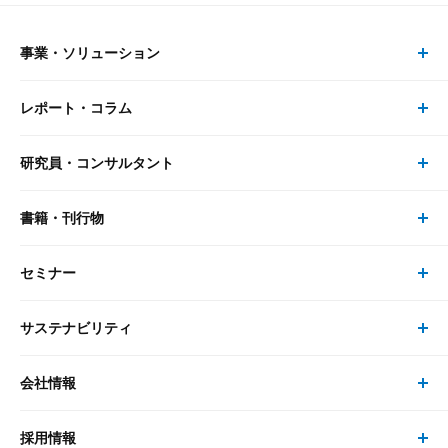
事業・ソリューション
レポート・コラム
事業・ソリューション トップ
研究員・コンサルタント
レポート・コラム トップ
リサーチ
書籍・刊行物
研究員・コンサルタント トップ
最新のレポート・コラム
コンサルティング
セミナー
書籍・刊行物 トップ
研究員
ピックアップ
システム
サステナビリティ
セミナー トップ
書籍
コンサルタント
経済分析
事例紹介
会社情報
サステナビリティの取り組み
現在受付中のセミナー・イベント
刊行物
金融資本市場分析
大和総研の強み
採用情報
会社情報 トップ