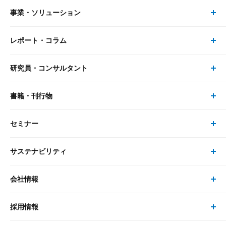
事業・ソリューション
レポート・コラム
事業・ソリューション トップ
研究員・コンサルタント
レポート・コラム トップ
リサーチ
書籍・刊行物
研究員・コンサルタント トップ
最新のレポート・コラム
コンサルティング
セミナー
書籍・刊行物 トップ
研究員
ピックアップ
システム
サステナビリティ
セミナー トップ
書籍
コンサルタント
経済分析
事例紹介
会社情報
サステナビリティの取り組み
現在受付中のセミナー・イベント
刊行物
金融資本市場分析
大和総研の強み
採用情報
会社情報 トップ
次世代社会への貢献
大和スペシャリストレポート（動画配信）
雑誌掲載・新聞寄稿