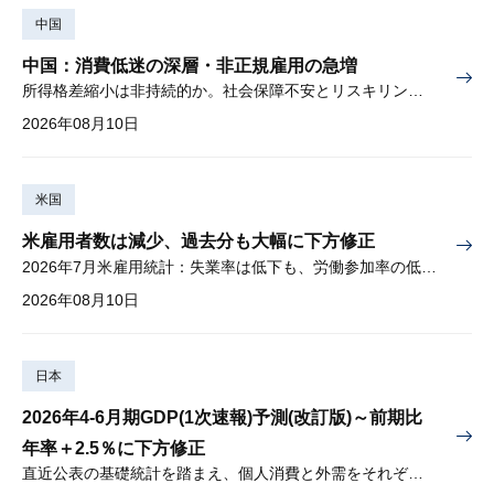
中国
中国：消費低迷の深層・非正規雇用の急増
所得格差縮小は非持続的か。社会保障不安とリスキリングの難しさ
2026年08月10日
米国
米雇用者数は減少、過去分も大幅に下方修正
2026年7月米雇用統計：失業率は低下も、労働参加率の低下に懸念
2026年08月10日
日本
2026年4-6月期GDP(1次速報)予測(改訂版)～前期比
年率＋2.5％に下方修正
直近公表の基礎統計を踏まえ、個人消費と外需をそれぞれ下方修正