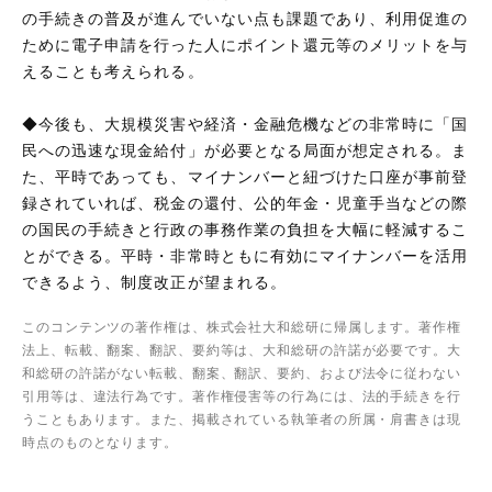
の手続きの普及が進んでいない点も課題であり、利用促進の
ために電子申請を行った人にポイント還元等のメリットを与
えることも考えられる。
◆今後も、大規模災害や経済・金融危機などの非常時に「国
民への迅速な現金給付」が必要となる局面が想定される。ま
た、平時であっても、マイナンバーと紐づけた口座が事前登
録されていれば、税金の還付、公的年金・児童手当などの際
の国民の手続きと行政の事務作業の負担を大幅に軽減するこ
とができる。平時・非常時ともに有効にマイナンバーを活用
できるよう、制度改正が望まれる。
このコンテンツの著作権は、株式会社大和総研に帰属します。著作権
法上、転載、翻案、翻訳、要約等は、大和総研の許諾が必要です。大
和総研の許諾がない転載、翻案、翻訳、要約、および法令に従わない
引用等は、違法行為です。著作権侵害等の行為には、法的手続きを行
うこともあります。また、掲載されている執筆者の所属・肩書きは現
時点のものとなります。