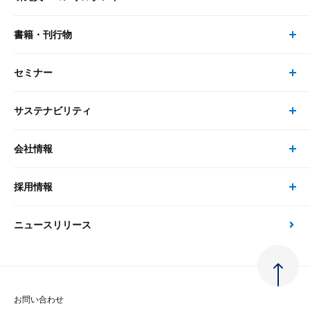
リサーチ
書籍・刊行物
研究員・コンサルタント トップ
最新のレポート・コラム
コンサルティング
セミナー
書籍・刊行物 トップ
研究員
ピックアップ
システム
サステナビリティ
セミナー トップ
書籍
コンサルタント
経済分析
事例紹介
会社情報
サステナビリティの取り組み
現在受付中のセミナー・イベント
刊行物
金融資本市場分析
大和総研の強み
採用情報
会社情報 トップ
次世代社会への貢献
大和スペシャリストレポート（動画配信）
雑誌掲載・新聞寄稿
政策分析
ニュースリリース
先端テクノロジーに基づく新たな価値の創出
採用情報 トップ
会社概要・役員一覧
環境指針
法律・制度
大和総研の品質向上への取り組み
新卒採用
ご挨拶
人権方針
お問い合わせ
金融経済教育等