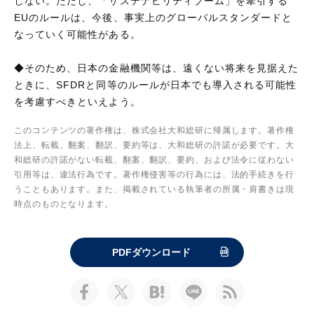
しない。ただし、「サステナビリティブーム」を牽引する
EUのルールは、今後、事実上のグローバルスタンダードと
なっていく可能性がある。
◆そのため、日本の金融機関等は、遠くない将来を見据えた
ときに、SFDRと同等のルールが日本でも導入される可能性
を考慮すべきといえよう。
このコンテンツの著作権は、株式会社大和総研に帰属します。著作権
法上、転載、翻案、翻訳、要約等は、大和総研の許諾が必要です。大
和総研の許諾がない転載、翻案、翻訳、要約、および法令に従わない
引用等は、違法行為です。著作権侵害等の行為には、法的手続きを行
うこともあります。また、掲載されている執筆者の所属・肩書きは現
時点のものとなります。
PDFダウンロード