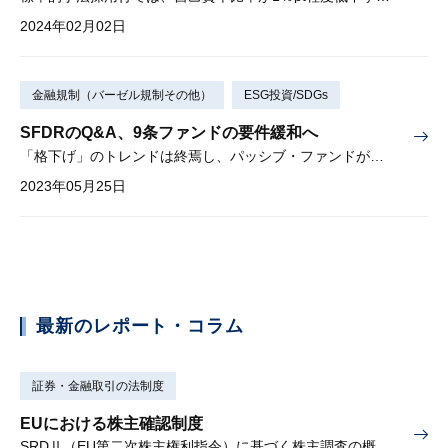
2024年02月02日
金融規制（バーゼル規制その他）
ESG投資/SDGs
SFDRのQ&A、9条ファンドの要件緩和へ
「格下げ」のトレンドは終焉し、パッシブ・ファンドが増加するか
2023年05月25日
最新のレポート・コラム
証券・金融取引の法制度
EUにおける株主確認制度
SRDⅡ（EU第二次株主権利指令）に基づく株主調査の概要と課題