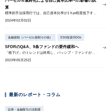
バーゼルⅢ最終化による自己資本比率への影響の試
算
標準的手法採用行では、自己資本比率が1％pt程度低下する可能性
2024年02月02日
金融規制（バーゼル規制その他）
ESG投資/SDGs
SFDRのQ&A、9条ファンドの要件緩和へ
「格下げ」のトレンドは終焉し、パッシブ・ファンドが増加するか
2023年05月25日
最新のレポート・コラム
証券・金融取引の法制度