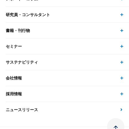
研究員・コンサルタント
レポート・コラム トップ
リサーチ
書籍・刊行物
研究員・コンサルタント トップ
最新のレポート・コラム
コンサルティング
セミナー
書籍・刊行物 トップ
研究員
ピックアップ
システム
サステナビリティ
セミナー トップ
書籍
コンサルタント
経済分析
事例紹介
会社情報
サステナビリティの取り組み
現在受付中のセミナー・イベント
刊行物
金融資本市場分析
大和総研の強み
採用情報
会社情報 トップ
次世代社会への貢献
大和スペシャリストレポート（動画配信）
雑誌掲載・新聞寄稿
政策分析
ニュースリリース
先端テクノロジーに基づく新たな価値の創出
採用情報 トップ
会社概要・役員一覧
環境指針
法律・制度
大和総研の品質向上への取り組み