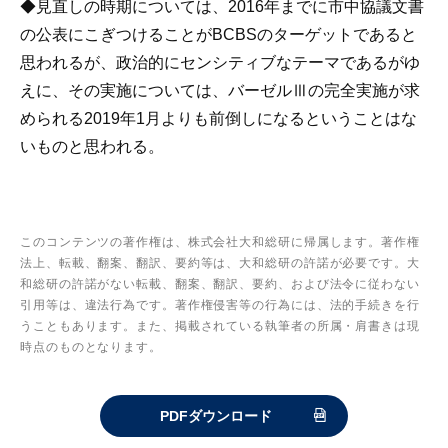
◆見直しの時期については、2016年までに市中協議文書
の公表にこぎつけることがBCBSのターゲットであると
思われるが、政治的にセンシティブなテーマであるがゆ
えに、その実施については、バーゼルⅢの完全実施が求
められる2019年1月よりも前倒しになるということはな
いものと思われる。
このコンテンツの著作権は、株式会社大和総研に帰属します。著作権
法上、転載、翻案、翻訳、要約等は、大和総研の許諾が必要です。大
和総研の許諾がない転載、翻案、翻訳、要約、および法令に従わない
引用等は、違法行為です。著作権侵害等の行為には、法的手続きを行
うこともあります。また、掲載されている執筆者の所属・肩書きは現
時点のものとなります。
PDFダウンロード