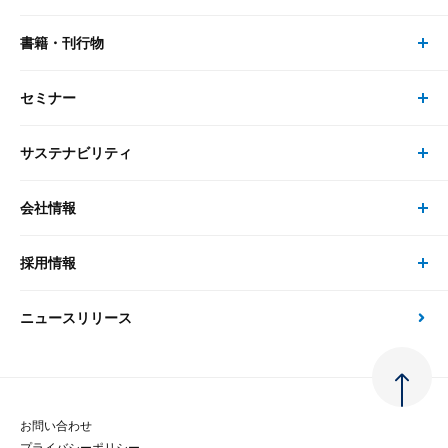
リサーチ
書籍・刊行物
研究員・コンサルタント トップ
最新のレポート・コラム
コンサルティング
セミナー
書籍・刊行物 トップ
研究員
ピックアップ
システム
サステナビリティ
セミナー トップ
書籍
コンサルタント
経済分析
事例紹介
会社情報
サステナビリティの取り組み
現在受付中のセミナー・イベント
刊行物
金融資本市場分析
大和総研の強み
採用情報
会社情報 トップ
次世代社会への貢献
大和スペシャリストレポート（動画配信）
雑誌掲載・新聞寄稿
政策分析
ニュースリリース
先端テクノロジーに基づく新たな価値の創出
採用情報 トップ
会社概要・役員一覧
環境指針
法律・制度
大和総研の品質向上への取り組み
新卒採用
ご挨拶
人権方針
お問い合わせ
金融経済教育等