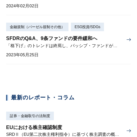
2024年02月02日
金融規制（バーゼル規制その他）
ESG投資/SDGs
SFDRのQ&A、9条ファンドの要件緩和へ
「格下げ」のトレンドは終焉し、パッシブ・ファンドが増加するか
2023年05月25日
最新のレポート・コラム
証券・金融取引の法制度
EUにおける株主確認制度
SRDⅡ（EU第二次株主権利指令）に基づく株主調査の概要と課題