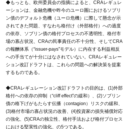
◆もっとも、欧州委員会の指摘によると、CRAレギュレ
ーションは、金融危機や昨今のユーロ圏におけるソブリ
ン債のデフォルト危機（ユーロ危機）に際して懸念が示
されてきた問題、すなわち格付け（外部格付）への過度
の依存、ソブリン債の格付プロセスの不透明性、格付市
場の寡占状況、CRAの民事責任の不十分性、そしてCRA
の報酬体系（“issuer-pays”モデル）に内在する利益相反
への手当てが十分にはなされていない。CRAレギュレー
ション改訂ドラフトは、これらの問題への解決策を提案
するものである。
◆CRAレギュレーション改訂ドラフトの目的は、(1)外部
格付への依存の抑制（“cliff effect”の緩和）、(2)ソブリン
債の格下げがもたらす伝播（contagion）リスクの緩和、
(3)格付市場の寡占状況の改善、(4)投資家の損失補償対応
の強化、(5)CRAの独立性、格付手法および格付プロセス
における堅実性の強化、の5つである。