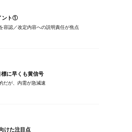
イント①
を容認／改定内容への説明責任が焦点
目標に早くも黄信号
定的だが、内需が急減速
向けた注目点