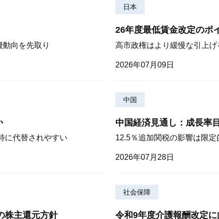
日本
26年度最低賃金改定のポ
費動向を先取り
高市政権はより緩慢な引上げ
2026年07月09日
中国
か
中国経済見通し：成長率
が特に代替されやすい
12.5％追加関税の影響は限
2026年07月28日
社会保障
期の株主還元方針
令和9年度介護報酬改定に