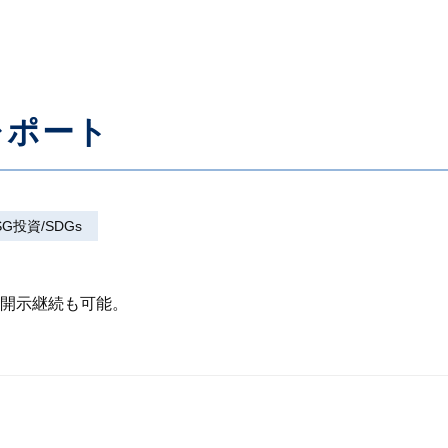
レポート
SG投資/SDGs
開示継続も可能。