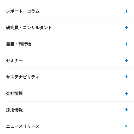
レポート・コラム
事業・ソリューション トップ
研究員・コンサルタント
レポート・コラム トップ
リサーチ
書籍・刊行物
研究員・コンサルタント トップ
最新のレポート・コラム
コンサルティング
セミナー
書籍・刊行物 トップ
研究員
ピックアップ
システム
サステナビリティ
セミナー トップ
書籍
コンサルタント
経済分析
事例紹介
会社情報
サステナビリティの取り組み
現在受付中のセミナー・イベント
刊行物
金融資本市場分析
大和総研の強み
採用情報
会社情報 トップ
次世代社会への貢献
大和スペシャリストレポート（動画配信）
雑誌掲載・新聞寄稿
政策分析
ニュースリリース
先端テクノロジーに基づく新たな価値の創出
採用情報 トップ
会社概要・役員一覧
環境指針