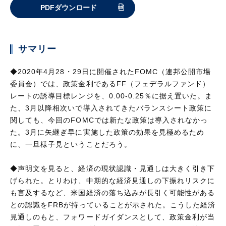
PDFダウンロード
サマリー
◆2020年4月28・29日に開催されたFOMC（連邦公開市場
委員会）では、政策金利であるFF（フェデラルファンド）
レートの誘導目標レンジを、0.00-0.25％に据え置いた。ま
た、3月以降相次いで導入されてきたバランスシート政策に
関しても、今回のFOMCでは新たな政策は導入されなかっ
た。3月に矢継ぎ早に実施した政策の効果を見極めるため
に、一旦様子見ということだろう。
◆声明文を見ると、経済の現状認識・見通しは大きく引き下
げられた。とりわけ、中期的な経済見通しの下振れリスクに
も言及するなど、米国経済の落ち込みが長引く可能性がある
との認識をFRBが持っていることが示された。こうした経済
見通しのもと、フォワードガイダンスとして、政策金利が当