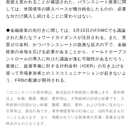
面据え置かれることが確認された。バランスシート政策に関
しては、米国債等の購入ペースが幾分鈍化したものの、必要
な分だけ購入し続けることに変わりはない。
◆金融政策の先行きに関しては、3月15日のFOMCでも議論
された新たなフォワードガイダンスが注目される。また、実
質ゼロ金利、かつバランスシートの急激な拡大の下で、金融
政策の余地を広げる必要があることから、イールドカーブコ
ントロールの導入に向けた議論が進む可能性があるだろう。
最後に、超過準備に対する付利金利（IOER）の引き上げを
巡って市場参加者とのミスコミュニケーションが起きないよ
う、FRBの配慮が期待される。
このコンテンツの著作権は、株式会社大和総研に帰属します。著作権
法上、転載、翻案、翻訳、要約等は、大和総研の許諾が必要です。大
和総研の許諾がない転載、翻案、翻訳、要約、および法令に従わない
引用等は、違法行為です。著作権侵害等の行為には、法的手続きを行
うこともあります。また、掲載されている執筆者の所属・肩書きは現
時点のものとなります。