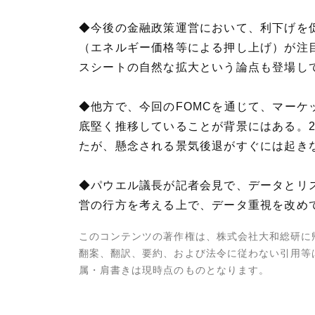
◆今後の金融政策運営において、利下げを
（エネルギー価格等による押し上げ）が注
スシートの自然な拡大という論点も登場して
◆他方で、今回のFOMCを通じて、マーケ
底堅く推移していることが背景にはある。2
たが、懸念される景気後退がすぐには起き
◆パウエル議長が記者会見で、データとリ
営の行方を考える上で、データ重視を改め
このコンテンツの著作権は、株式会社大和総研に
翻案、翻訳、要約、および法令に従わない引用等
属・肩書きは現時点のものとなります。