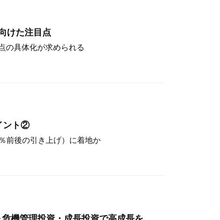
向けた注目点
点の具体化が求められる
イント②
（4％前後の引き上げ）に着地か
～危機管理投資・成長投資で高成長を