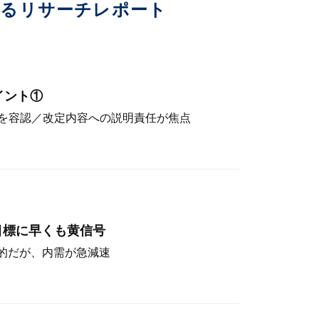
いるリサーチレポート
イント①
を容認／改定内容への説明責任が焦点
目標に早くも黄信号
定的だが、内需が急減速