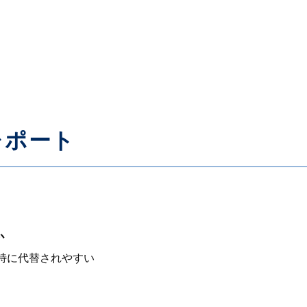
レポート
か
が特に代替されやすい