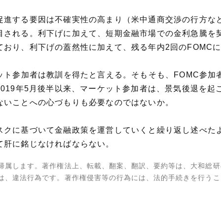
促進する要因は不確実性の高まり（米中通商交渉の行方な
目される。利下げに加えて、短期金融市場での金利急騰を契
おり、利下げの蓋然性に加えて、残る年内2回のFOMC
ット参加者は教訓を得たと言える。そもそも、FOMC参
019年5月後半以来、マーケット参加者は、景気後退を起
ないことへの心づもりも必要なのではないか。
スクに基づいて金融政策を運営していくと繰り返し述べた
て肝に銘じなければならない。
帰属します。著作権法上、転載、翻案、翻訳、要約等は、大和総研
は、違法行為です。著作権侵害等の行為には、法的手続きを行うこ