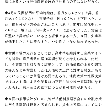
態にあるという評価自体を改めさせるものではないだろう。
◆4月の民間部門の平均時給は、前月から4セント上昇、前
月比＋0.1％となり、市場予想（同＋0.2％）を下回った。ま
た、前月分が下方修正されたこともあり、前年比変化率も＋
2.6％と市場予想（前年比＋2.7％）に届かなかった。賃金は
底堅い上昇が続いているとも評価できる一方、今回、失業率
が低下したことに照らすと、やや物足りない結果であった。
◆労働市場の先行きとしては、高水準を維持する企業マイン
ドを背景に雇用者数の増加基調が続くと考えられる。ただ
し、企業部門を取り巻く環境として、原油価格の上昇や関税
の導入などを背景とした仕入価格の上昇に対する懸念が高ま
っていることには留意が必要であろう。通商政策の進展次第
ではコスト増による企業収益の下押しは今後一層深刻になる
とみられ、採用意欲の低下につながる可能性があろう。
◆今回の雇用統計がFRB（連邦準備制度理事会）の金融政策
に与える影響は軽微と考えられる。賃金上昇率についてはや