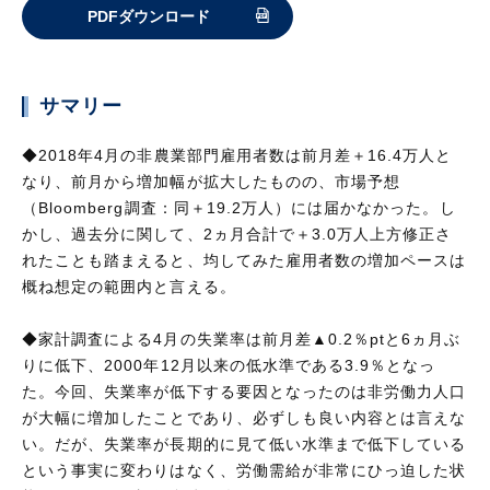
PDFダウンロード
サマリー
◆2018年4月の非農業部門雇用者数は前月差＋16.4万人と
なり、前月から増加幅が拡大したものの、市場予想
（Bloomberg調査：同＋19.2万人）には届かなかった。し
かし、過去分に関して、2ヵ月合計で＋3.0万人上方修正さ
れたことも踏まえると、均してみた雇用者数の増加ペースは
概ね想定の範囲内と言える。
◆家計調査による4月の失業率は前月差▲0.2％ptと6ヵ月ぶ
りに低下、2000年12月以来の低水準である3.9％となっ
た。今回、失業率が低下する要因となったのは非労働力人口
が大幅に増加したことであり、必ずしも良い内容とは言えな
い。だが、失業率が長期的に見て低い水準まで低下している
という事実に変わりはなく、労働需給が非常にひっ迫した状