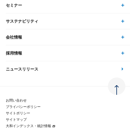
セミナー
書籍・刊行物 トップ
研究員
ピックアップ
システム
サステナビリティ
セミナー トップ
書籍
コンサルタント
経済分析
事例紹介
会社情報
サステナビリティの取り組み
現在受付中のセミナー・イベント
刊行物
金融資本市場分析
大和総研の強み
採用情報
会社情報 トップ
次世代社会への貢献
大和スペシャリストレポート（動画配信）
雑誌掲載・新聞寄稿
政策分析
ニュースリリース
先端テクノロジーに基づく新たな価値の創出
採用情報 トップ
会社概要・役員一覧
環境指針
法律・制度
大和総研の品質向上への取り組み
新卒採用
ご挨拶
人権方針
お問い合わせ
金融経済教育等
プライバシーポリシー
経験者採用
大和総研の歩み
マルチステークホルダー方針
サイトポリシー
サイトマップ
テクノロジーレポート
大和インデックス・統計情報
グループ会社