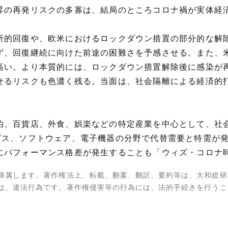
昇の再発リスクの多寡は、結局のところコロナ禍が実体経
所的回復や、欧米におけるロックダウン措置の部分的な解
ず、回復継続に向けた前途の困難さを予感させる。また、
高い。より本質的には、ロックダウン措置解除後に感染が
せるリスクも色濃く残る。当面は、社会隔離による経済的
泊、百貨店、外食、娯楽などの特定産業を中心として、社
ビス、ソフトウェア、電子機器の分野で代替需要と特需が
にパフォーマンス格差が発生することも「ウィズ・コロナ
帰属します。著作権法上、転載、翻案、翻訳、要約等は、大和総研
は、違法行為です。著作権侵害等の行為には、法的手続きを行うこ