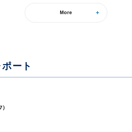
More
期待に潜むリスク Ⅱ．企業活動に見る消費税増税の影響
レポート
77）