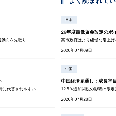
よく読まれて
日本
26年度最低賃金改定のポ
費動向を先取り
高市政権はより緩慢な引上げ
2026年07月09日
中国
か
中国経済見通し：成長率
が特に代替されやすい
12.5％追加関税の影響は限
2026年07月28日