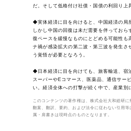
だ。そして低格付け社債・国債の利回り上
◆実体経済に目を向けると、中国経済の局
しかし中国の回復は未だ需要を伴っておら
復ペースを緩慢なものにとどめる可能性も
ナ禍が感染拡大の第二波・第三波を発生さ
う覚悟が必要となろう。
◆日本経済に目を向けても、旅客輸送、宿
スーパーやEコマース、医薬品、通信サー
い。経済全体への打撃が続く中で、産業別
このコンテンツの著作権は、株式会社大和総研に
翻案、翻訳、要約、および法令に従わない引用等
属・肩書きは現時点のものとなります。