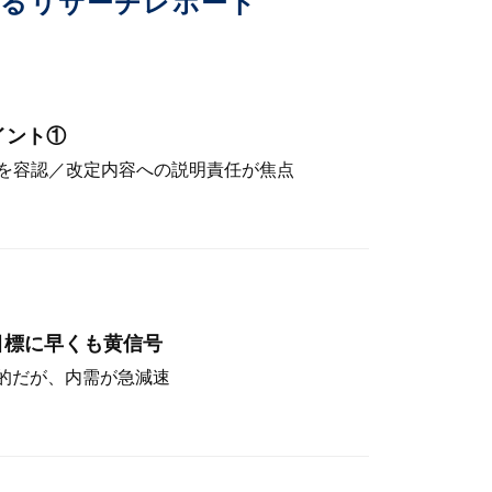
いるリサーチレポート
イント①
を容認／改定内容への説明責任が焦点
目標に早くも黄信号
定的だが、内需が急減速