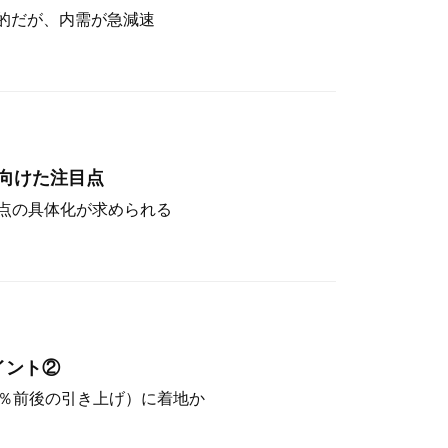
定的だが、内需が急減速
向けた注目点
点の具体化が求められる
イント②
（4％前後の引き上げ）に着地か