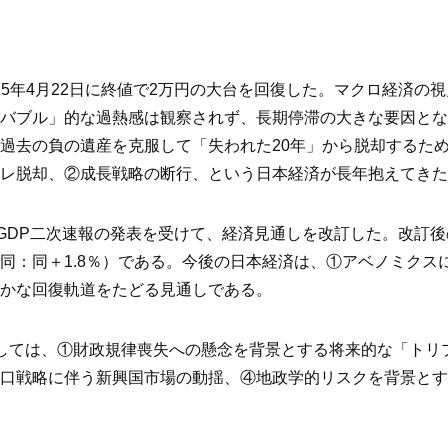
15年4月22日に終値で2万円の大台を回復した。マクロ経済
バブル」的な過熱感は観察されず、長期停滞の大きな要因とな
過去の負の遺産を克服して「失われた20年」から脱却するた
レ脱却、②成長戦略の断行、という日本経済が長年抱えてきた
月期GDP二次速報の発表を受けて、経済見通しを改訂した。改訂後の
9％（同：同＋1.8％）である。今後の日本経済は、①アベノミ
かな回復軌道をたどる見通しである。
しては、①財政規律喪失への懸念を背景とする将来的な「トリ
口戦略に伴う新興国市場の動揺、④地政学的リスクを背景とす