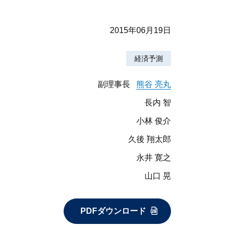
2015年06月19日
経済予測
副理事長
熊谷 亮丸
長内 智
小林 俊介
久後 翔太郎
永井 寛之
山口 晃
PDFダウンロード