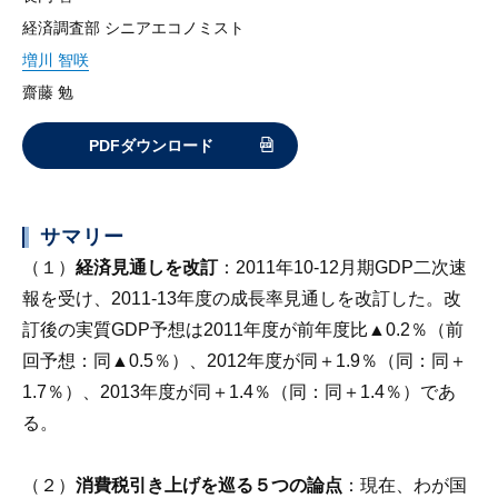
経済調査部 シニアエコノミスト
増川 智咲
齋藤 勉
PDFダウンロード
サマリー
（１）
経済見通しを改訂
：2011年10-12月期GDP二次速
報を受け、2011-13年度の成長率見通しを改訂した。改
訂後の実質GDP予想は2011年度が前年度比▲0.2％（前
回予想：同▲0.5％）、2012年度が同＋1.9％（同：同＋
1.7％）、2013年度が同＋1.4％（同：同＋1.4％）であ
る。
（２）
消費税引き上げを巡る５つの論点
：現在、わが国