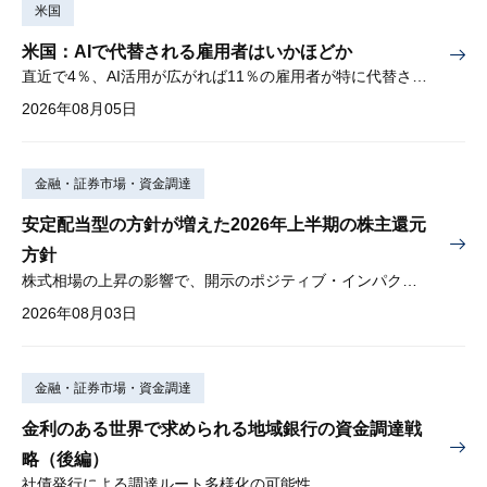
米国
米国：AIで代替される雇用者はいかほどか
直近で4％、AI活用が広がれば11％の雇用者が特に代替されやすい
2026年08月05日
金融・証券市場・資金調達
安定配当型の方針が増えた2026年上半期の株主還元
方針
株式相場の上昇の影響で、開示のポジティブ・インパクトは低下
2026年08月03日
金融・証券市場・資金調達
金利のある世界で求められる地域銀行の資金調達戦
略（後編）
社債発行による調達ルート多様化の可能性