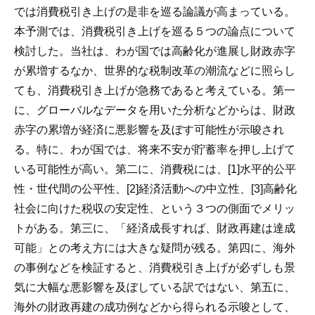
では消費税引き上げの是非を巡る論議が高まっている。
本予測では、消費税引き上げを巡る５つの論点について
検討した。
当社は、わが国では高齢化が進展し財政赤字
が累増するなか、世界的な税制改革の潮流などに照らし
ても、消費税引き上げが急務であると考えている。第一
に、グローバルなデータを用いた分析などからは、財政
赤字の累増が経済に悪影響を及ぼす可能性が示唆され
る。特に、わが国では、将来不安が貯蓄率を押し上げて
いる可能性が高い。第二に、消費税には、[1]水平的公平
性・世代間の公平性、[2]経済活動への中立性、[3]高齢化
社会に向けた税収の安定性、という３つの側面でメリッ
トがある。第三に、「経済成長すれば、財政再建は達成
可能」との考え方には大きな疑問が残る。第四に、海外
の事例などを検証すると、消費税引き上げが必ずしも景
気に大幅な悪影響を及ぼしている訳ではない、第五に、
海外の財政再建の成功例などから得られる示唆として、