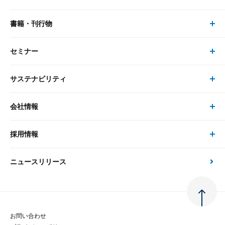
リサーチ
書籍・刊行物
研究員・コンサルタント トップ
最新のレポート・コラム
コンサルティング
セミナー
書籍・刊行物 トップ
研究員
ピックアップ
システム
サステナビリティ
セミナー トップ
書籍
コンサルタント
経済分析
事例紹介
会社情報
サステナビリティの取り組み
現在受付中のセミナー・イベント
刊行物
金融資本市場分析
大和総研の強み
採用情報
会社情報 トップ
次世代社会への貢献
大和スペシャリストレポート（動画配信）
雑誌掲載・新聞寄稿
政策分析
ニュースリリース
先端テクノロジーに基づく新たな価値の創出
採用情報 トップ
会社概要・役員一覧
環境指針
法律・制度
大和総研の品質向上への取り組み
新卒採用
ご挨拶
人権方針
お問い合わせ
金融経済教育等