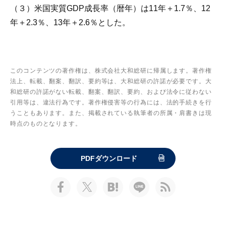
（３）米国実質GDP成長率（暦年）は11年＋1.7％、12
年＋2.3％、13年＋2.6％とした。
このコンテンツの著作権は、株式会社大和総研に帰属します。著作権
法上、転載、翻案、翻訳、要約等は、大和総研の許諾が必要です。大
和総研の許諾がない転載、翻案、翻訳、要約、および法令に従わない
引用等は、違法行為です。著作権侵害等の行為には、法的手続きを行
うこともあります。また、掲載されている執筆者の所属・肩書きは現
時点のものとなります。
PDFダウンロード