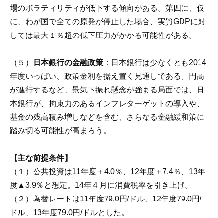
場のボラティリティが低下する傾向がある。第四に、仮
に、わが国で全ての原発が停止した場合、実質GDPに対
しては最大１％超の低下圧力がかかる可能性がある。
（５）
日本銀行の金融政策
：日本銀行は少なくとも2014
年度いっぱい、政策金利を据え置く見通しである。円高
が進行するなど、景気下振れ懸念が強まる局面では、日
本銀行が、拘束力のあるインフレターゲットの導入や、
基金の残高積み増しなどを含む、さらなる金融緩和策に
踏み切る可能性が高まろう。
【主な前提条件】
（１）公共投資は11年度＋4.0％、12年度＋7.4％、13年
度▲3.9％と想定。14年４月に消費税率を引き上げ。
（２）為替レートは11年度79.0円/ドル、12年度79.0円/
ドル、13年度79.0円/ドルとした。