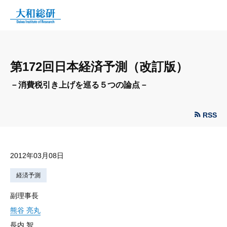
第172回日本経済予測（改訂版）
－消費税引き上げを巡る５つの論点－
RSS
2012年03月08日
経済予測
副理事長
熊谷 亮丸
長内 智