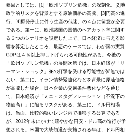
要因としては、[1]「欧州ソブリン危機」の深刻化、[2]地
政学的リスクを背景とする原油価格の高騰、[3]円高の進
行、[4]原発停止に伴う生産の低迷、の４点に留意が必要
である。
第一に、欧州諸国の国債のヘアカット率に関す
る３つのシナリオを設定した上で、日本経済に与える影
響を算定したところ、最悪のケースでは、わが国の実質
GDPは４％以上押し下げられる可能性がある。今後の
「欧州ソブリン危機」の展開次第では、日本経済が「リ
ーマン・ショック」並の打撃を受ける可能性が皆無では
ない。第二に、イラン情勢緊迫化などを背景に原油価格
が高騰した場合、日本企業の交易条件悪化などを通じ
て、日本経済が「ミニ・スタグフレーション（不況下の
物価高）」に陥るリスクがある。第三に、ドル円相場
は、当面、比較的狭いレンジ内で推移する公算である
が、2012年末にかけて緩やかな円安・ドル高の進行が予
想される。米国で大統領選が実施される年は、ドル円相