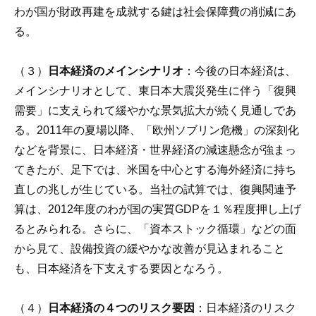
わが国が財政再建を成就する鍵は社会保障費の削減にあ
る。
（３）
日本経済のメインシナリオ
：今後の日本経済は、
メインシナリオとして、東日本大震災発生に伴う「復興
需要」に支えられて緩やかな景気拡大が続く見通しであ
る。
2011年の夏場以降、「欧州ソブリン危機」の深刻化
などを背景に、日本経済・世界経済の減速懸念が強まっ
てきたが、足下では、米国を中心とする海外経済に持ち
直しの兆しが生じている。当社の試算では、復興関連予
算は、2012年度のわが国の実質GDPを１％程度押し上げ
るとみられる。さらに、「資本ストック循環」などの面
から見て、設備投資の緩やかな改善が見込まれること
も、日本経済を下支えする要因となろう。
（４）
日本経済の４つのリスク要因
：日本経済のリスク