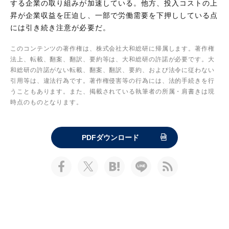
する企業の取り組みが加速している。他方、投入コストの上
昇が企業収益を圧迫し、一部で労働需要を下押ししている点
には引き続き注意が必要だ。
このコンテンツの著作権は、株式会社大和総研に帰属します。著作権
法上、転載、翻案、翻訳、要約等は、大和総研の許諾が必要です。大
和総研の許諾がない転載、翻案、翻訳、要約、および法令に従わない
引用等は、違法行為です。著作権侵害等の行為には、法的手続きを行
うこともあります。また、掲載されている執筆者の所属・肩書きは現
時点のものとなります。
PDFダウンロード