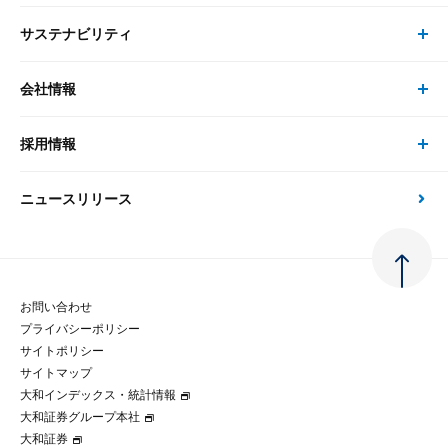
システム
サステナビリティ
セミナー トップ
書籍
コンサルタント
経済分析
事例紹介
会社情報
サステナビリティの取り組み
現在受付中のセミナー・イベント
刊行物
金融資本市場分析
大和総研の強み
採用情報
会社情報 トップ
次世代社会への貢献
大和スペシャリストレポート（動画配信）
雑誌掲載・新聞寄稿
政策分析
ニュースリリース
先端テクノロジーに基づく新たな価値の創出
採用情報 トップ
会社概要・役員一覧
環境指針
法律・制度
大和総研の品質向上への取り組み
新卒採用
ご挨拶
人権方針
お問い合わせ
金融経済教育等
プライバシーポリシー
経験者採用
大和総研の歩み
マルチステークホルダー方針
サイトポリシー
サイトマップ
テクノロジーレポート
大和インデックス・統計情報
グループ会社
パートナーシップ構築宣言
大和証券グループ本社
大和証券