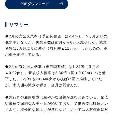
PDFダウンロード
サマリー
◆2月の完全失業率（季節調整値）は2.4％と、5カ月ぶりの
低水準となった。失業者数は前月から6万人減少した。就業
者数は5カ月ぶりに減少（前月差▲11万人）したものの、高
水準を維持している。
◆2月の有効求人倍率（季節調整値）は1.24倍（前月差
▲0.02pt）、新規求人倍率は2.30倍（同▲0.02pt）へと低
下した。いずれも2024年央から横ばい圏で推移していた
が、求人側の減少が響き、当月は弱含んだ。
◆先行きの雇用環境は緩やかな改善が進むとみている。幅広
い業種で深刻な人手不足が続いており、労働需要は旺盛とい
えよう。積極的な賃上げが進むなど、足元では人材確保に対