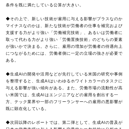
条件を既に満たしている公算が大きい。
◆その上で、新しい技術が雇用に与える影響がプラスなのか
マイナスなのかは、新たな技術が労働者の仕事を補完および
支援する力がより強い「労働補完技術」、あるいは労働者に
取って代わる力がより強い「労働置換技術」のどちらの要素
が強いかで決まる。さらに、雇用の増加が労働者の待遇向上
につながるためには、労働者側に一定の立場の強さが必要で
ある。
◆生成AIの開発や活用などが先行している米国の研究や事例
を整理すると、生成AIはいわゆるホワイトカラーのタスクに
与える影響が強い傾向がある。また、労働市場の流動性が高
い米国では、生成AIはエンジニアなどの雇用を創出する一
方、テック業界や一部のフリーランサーへの雇用の悪影響が
既に顕在化している。
◆次回以降のレポートでは、第二弾として、生成AIの普及が