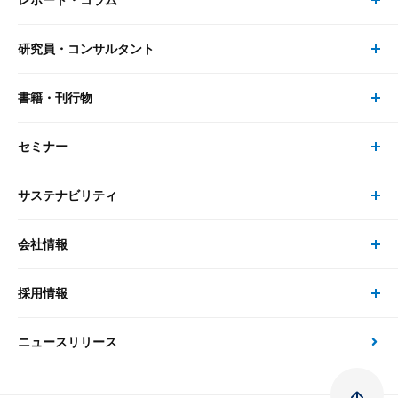
レポート・コラム
事業・ソリューション トップ
研究員・コンサルタント
レポート・コラム トップ
リサーチ
書籍・刊行物
研究員・コンサルタント トップ
最新のレポート・コラム
コンサルティング
セミナー
書籍・刊行物 トップ
研究員
ピックアップ
システム
サステナビリティ
セミナー トップ
書籍
コンサルタント
経済分析
事例紹介
会社情報
サステナビリティの取り組み
現在受付中のセミナー・イベント
刊行物
金融資本市場分析
大和総研の強み
採用情報
会社情報 トップ
次世代社会への貢献
大和スペシャリストレポート（動画配信）
雑誌掲載・新聞寄稿
政策分析
ニュースリリース
先端テクノロジーに基づく新たな価値の創出
採用情報 トップ
会社概要・役員一覧
環境指針
法律・制度