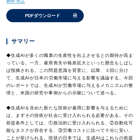
新田 尭之
PDFダウンロード
サマリー
◆生成AIが多くの職業の生産性を向上させるとの期待が高ま
っている。一方、雇用喪失や格差拡大といった懸念もしばし
ば指摘される。この問題意識を背景に、以降、３回に分け
て、生成AIが日本の労働市場に与える影響を議論する。今回
のレポートでは、生成AIが労働市場に与えるメカニズムの整
理と、米国の研究や事例からの示唆について述べる。
◆生成AIを含めた新たな技術が雇用に影響を与えるために
は、まずその技術が社会に受け入れられる必要がある。その
前提条件としては、①政治的に受け入れられる、②自動化可
能なタスクが存在する、③労働コストに比べて十分に安い、
ことが挙げられる。現状の日本では、生成AIはこれらの前提