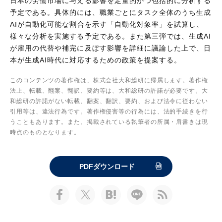
日本の労働市場に与える影響を定量的かつ包括的に分析する
予定である。具体的には、職業ごとにタスク全体のうち生成
AIが自動化可能な割合を示す「自動化対象率」を試算し、
様々な分析を実施する予定である。また第三弾では、生成AI
が雇用の代替や補完に及ぼす影響を詳細に議論した上で、日
本が生成AI時代に対応するための政策を提案する。
このコンテンツの著作権は、株式会社大和総研に帰属します。著作権
法上、転載、翻案、翻訳、要約等は、大和総研の許諾が必要です。大
和総研の許諾がない転載、翻案、翻訳、要約、および法令に従わない
引用等は、違法行為です。著作権侵害等の行為には、法的手続きを行
うこともあります。また、掲載されている執筆者の所属・肩書きは現
時点のものとなります。
PDFダウンロード