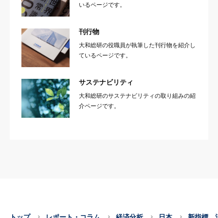
いるページです。
刊行物
大和総研の役職員が執筆した刊行物を紹介し
ているページです。
サステナビリティ
大和総研のサステナビリティの取り組みの紹
介ページです。
トップ
レポート・コラム
経済分析
日本
新指標、