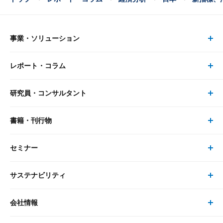
事業・ソリューション
レポート・コラム
事業・ソリューション トップ
研究員・コンサルタント
レポート・コラム トップ
リサーチ
書籍・刊行物
研究員・コンサルタント トップ
最新のレポート・コラム
コンサルティング
セミナー
書籍・刊行物 トップ
研究員
ピックアップ
システム
サステナビリティ
セミナー トップ
書籍
コンサルタント
経済分析
事例紹介
会社情報
サステナビリティの取り組み
現在受付中のセミナー・イベント
刊行物
金融資本市場分析