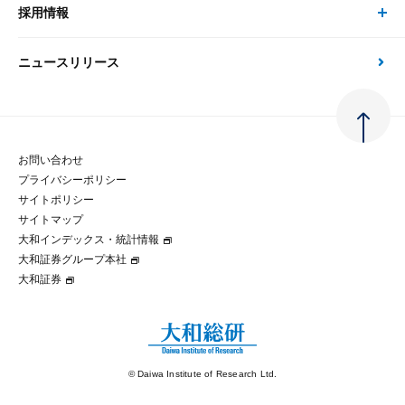
大和総研の強み
採用情報
会社情報 トップ
次世代社会への貢献
大和スペシャリストレポート（動画配信）
雑誌掲載・新聞寄稿
政策分析
ニュースリリース
先端テクノロジーに基づく新たな価値の創出
採用情報 トップ
会社概要・役員一覧
環境指針
法律・制度
大和総研の品質向上への取り組み
新卒採用
ご挨拶
人権方針
お問い合わせ
金融経済教育等
プライバシーポリシー
経験者採用
大和総研の歩み
マルチステークホルダー方針
サイトポリシー
サイトマップ
テクノロジーレポート
大和インデックス・統計情報
グループ会社
パートナーシップ構築宣言
大和証券グループ本社
大和証券
コラム
拠点のご案内
大和インデックス・統計情報
© Daiwa Institute of Research Ltd.