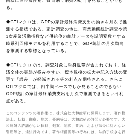
同様に世帯属性別、費目別で消費の動向を見ることができ
る。
◆CTIマクロは、GDPの家計最終消費支出の動きを月次で推
測する指標である。家計調査の他に、商業動態統計調査や第
3次産業活動指数など供給側の統計データを説明変数とする
時系列回帰モデルを利用することで、GDP統計の月次動向
を推測する指標となっている。
◆CTIミクロでは、調査対象に単身世帯が含まれており、経
済全体の実態が掴みやすい、標本規模の拡大や記入方法の変
更で「誤差」が軽減される等の利点が期待される。さらに
CTIマクロでは、四半期ベースでしか見ることのできない
GDP統計の家計最終消費支出を月次で推測できるという利
点がある。
このコンテンツの著作権は、株式会社大和総研に帰属します。著作権
法上、転載、翻案、翻訳、要約等は、大和総研の許諾が必要です。大
和総研の許諾がない転載、翻案、翻訳、要約、および法令に従わない
引用等は、違法行為です。著作権侵害等の行為には、法的手続きを行