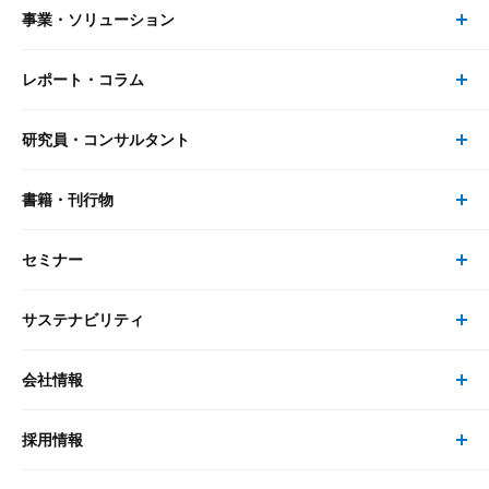
事業・ソリューション
レポート・コラム
事業・ソリューション トップ
研究員・コンサルタント
レポート・コラム トップ
リサーチ
書籍・刊行物
研究員・コンサルタント トップ
最新のレポート・コラム
コンサルティング
セミナー
書籍・刊行物 トップ
研究員
ピックアップ
システム
サステナビリティ
セミナー トップ
書籍
コンサルタント
経済分析
事例紹介
会社情報
サステナビリティの取り組み
現在受付中のセミナー・イベント
刊行物
金融資本市場分析
大和総研の強み
採用情報
会社情報 トップ
次世代社会への貢献
大和スペシャリストレポート（動画配信）
雑誌掲載・新聞寄稿