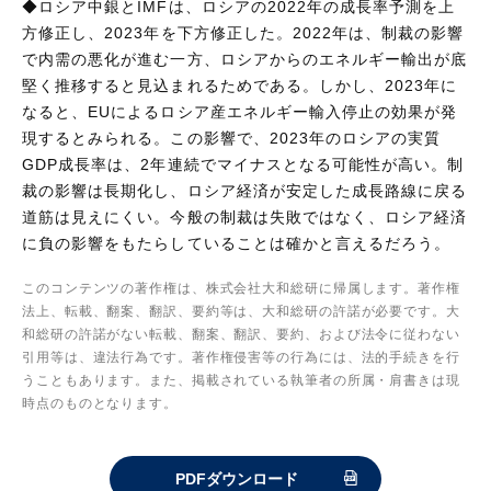
◆ロシア中銀とIMFは、ロシアの2022年の成長率予測を上
方修正し、2023年を下方修正した。2022年は、制裁の影響
で内需の悪化が進む一方、ロシアからのエネルギー輸出が底
堅く推移すると見込まれるためである。しかし、2023年に
なると、EUによるロシア産エネルギー輸入停止の効果が発
現するとみられる。この影響で、2023年のロシアの実質
GDP成長率は、2年連続でマイナスとなる可能性が高い。制
裁の影響は長期化し、ロシア経済が安定した成長路線に戻る
道筋は見えにくい。今般の制裁は失敗ではなく、ロシア経済
に負の影響をもたらしていることは確かと言えるだろう。
このコンテンツの著作権は、株式会社大和総研に帰属します。著作権
法上、転載、翻案、翻訳、要約等は、大和総研の許諾が必要です。大
和総研の許諾がない転載、翻案、翻訳、要約、および法令に従わない
引用等は、違法行為です。著作権侵害等の行為には、法的手続きを行
うこともあります。また、掲載されている執筆者の所属・肩書きは現
時点のものとなります。
PDFダウンロード