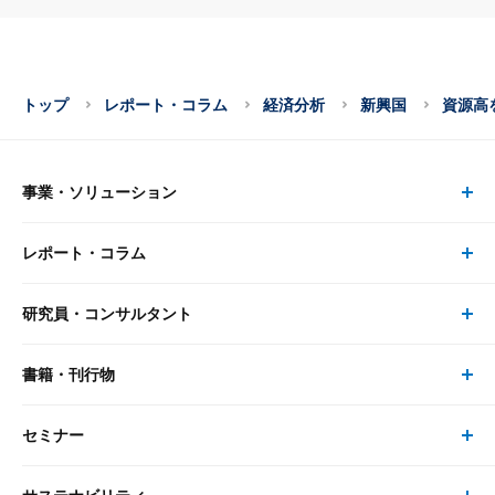
トップ
レポート・コラム
経済分析
新興国
資源高
事業・ソリューション
レポート・コラム
事業・ソリューション トップ
研究員・コンサルタント
レポート・コラム トップ
リサーチ
書籍・刊行物
研究員・コンサルタント トップ
最新のレポート・コラム
コンサルティング
セミナー
書籍・刊行物 トップ
研究員
ピックアップ
システム