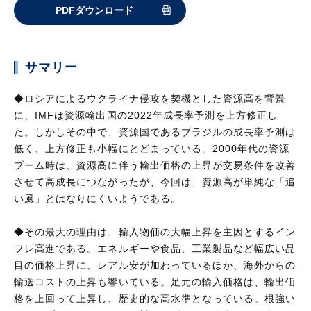
PDFダウンロード
サマリー
◆ロシアによるウクライナ侵攻を契機とした資源高を背景
に、IMFは資源輸出国の2022年成長率予測を上方修正し
た。しかしその中で、資源国であるブラジルの成長率予測は
低く、上方修正も小幅にとどまっている。2000年代の資源
ブーム時は、資源高に伴う輸出価格の上昇が交易条件を改善
させて高成長につながったが、今回は、資源高が単純な「追
い風」とはなりにくいようである。
◆その最大の理由は、輸入物価の大幅上昇を主因とするイン
フレ高進である。エネルギーや食品、工業製品など幅広い品
目の価格上昇に、レアル安が加わっているほか、海外からの
輸送コストの上昇も響いている。足元の輸入価格は、輸出価
格を上回って上昇し、歴史的な高水準となっている。根強い