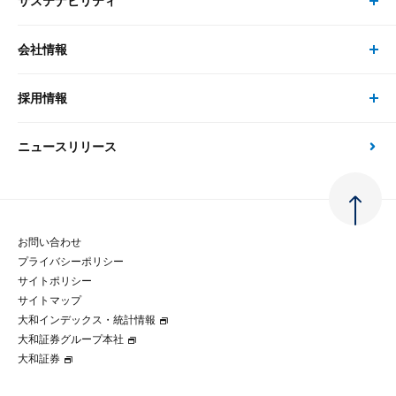
サステナビリティ
セミナー トップ
書籍
コンサルタント
経済分析
事例紹介
会社情報
サステナビリティの取り組み
現在受付中のセミナー・イベント
刊行物
金融資本市場分析
大和総研の強み
採用情報
会社情報 トップ
次世代社会への貢献
大和スペシャリストレポート（動画配信）
雑誌掲載・新聞寄稿
政策分析
ニュースリリース
先端テクノロジーに基づく新たな価値の創出
採用情報 トップ
会社概要・役員一覧
環境指針
法律・制度
大和総研の品質向上への取り組み
新卒採用
ご挨拶
人権方針
お問い合わせ
金融経済教育等
プライバシーポリシー
経験者採用
大和総研の歩み
マルチステークホルダー方針
サイトポリシー
サイトマップ
テクノロジーレポート
大和インデックス・統計情報
グループ会社
パートナーシップ構築宣言
大和証券グループ本社
大和証券
コラム
拠点のご案内