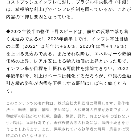
コストプッシュインフレに対し、ブラジル中央銀行（中銀）
は、積極的な利上げでインフレ抑制を図っているが、これが
内需の下押し要因となっている。
◆2022年後半の物価上昇スピードは、前年の反動で落ち着
く見込みであるが、2023年前半までは、インフレ率は目標
の上限（2022年は前年比＋5.0％、2023年は同＋4.75％）
を上回る見込みである。またそれ以降も、エネルギーや穀物
価格の上昇、レアル安による輸入物価の上昇といった形で、
インフレ率が目標を上振れる可能性を排除できない。2022
年後半以降、利上げペースは鈍化するだろうが、中銀の金融
引き締め姿勢が内需を下押しする展開はしばらく続くだろ
う。
このコンテンツの著作権は、株式会社大和総研に帰属します。著作権
法上、転載、翻案、翻訳、要約等は、大和総研の許諾が必要です。大
和総研の許諾がない転載、翻案、翻訳、要約、および法令に従わない
引用等は、違法行為です。著作権侵害等の行為には、法的手続きを行
うこともあります。また、掲載されている執筆者の所属・肩書きは現
時点のものとなります。