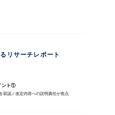
いるリサーチレポート
イント①
を容認／改定内容への説明責任が焦点