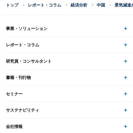
トップ
レポート・コラム
経済分析
中国
景気減速
事業・ソリューション
レポート・コラム
事業・ソリューション トップ
研究員・コンサルタント
レポート・コラム トップ
リサーチ
書籍・刊行物
研究員・コンサルタント トップ
最新のレポート・コラム
コンサルティング
セミナー
書籍・刊行物 トップ
研究員
ピックアップ
システム
サステナビリティ
セミナー トップ
書籍
コンサルタント
経済分析
事例紹介
会社情報
サステナビリティの取り組み
現在受付中のセミナー・イベント
刊行物