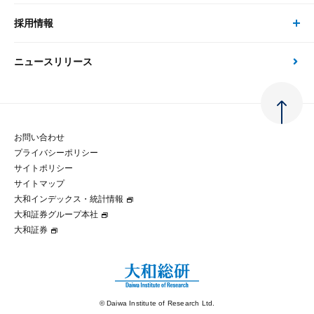
金融資本市場分析
大和総研の強み
採用情報
会社情報 トップ
次世代社会への貢献
大和スペシャリストレポート（動画配信）
雑誌掲載・新聞寄稿
政策分析
ニュースリリース
先端テクノロジーに基づく新たな価値の創出
採用情報 トップ
会社概要・役員一覧
環境指針
法律・制度
大和総研の品質向上への取り組み
新卒採用
ご挨拶
人権方針
お問い合わせ
金融経済教育等
プライバシーポリシー
経験者採用
大和総研の歩み
マルチステークホルダー方針
サイトポリシー
サイトマップ
テクノロジーレポート
大和インデックス・統計情報
グループ会社
パートナーシップ構築宣言
大和証券グループ本社
大和証券
コラム
拠点のご案内
大和インデックス・統計情報
© Daiwa Institute of Research Ltd.