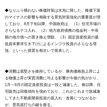
◆なりふり構わない株価対策は水泡に帰した。株価下落
のマイナスの影響を相殺する景気対策強化の重要度が増
しており、8月下旬以降、中国政府は、（1）住宅市場の
さらなるテコ入れ、（2）地方政府債務の低金利・中長
期の地方債への置き換え増額、（3）固定資産投資の最
低資本要求引き下げによるインフラ投資のさらなる増
強、といった措置を相次いで発表した。
◆消費は底堅さを維持しているが、豚肉価格急上昇によ
る物価上昇が実質消費に与える影響が今後の気がかり。
1月～8月の固定資産投資は一段と減速した。春以降、住
宅販売は回復傾向を強めており、これがこれまで急減速
してきた不動産開発投資の底入れ・改善につながるか
が、景気底打ちの鍵を握る。