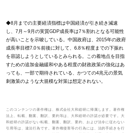
◆8月までの主要経済指標は中国経済が引き続き減速
し、7月～9月の実質GDP成長率は7％割れとなる可能性
が高いことを示唆している。中国政府は、2015年の政府
成長率目標7.0％前後に対して、6.8％程度までの下振れ
を容認しようとしているとみられる。この着地点を目指
すための追加金融緩和やある程度の財政政策の強化はあ
っても、一部で期待されている、かつての4兆元の景気
刺激策のような大規模な対策は想定されない。
このコンテンツの著作権は、株式会社大和総研に帰属します。著作権
法上、転載、翻案、翻訳、要約等は、大和総研の許諾が必要です。大
和総研の許諾がない転載、翻案、翻訳、要約、および法令に従わない
引用等は、違法行為です。著作権侵害等の行為には、法的手続きを行