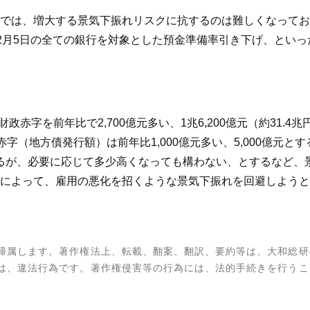
は、増大する景気下振れリスクに抗するのは難しくなっており、2
15年2月5日の全ての銀行を対象とした預金準備率引き下げ、と
赤字を前年比で2,700億元多い、1兆6,200億元（約31.4兆
政赤字（地方債発行額）は前年比1,000億元多い、5,000億元
するが、必要に応じて多少高くなっても構わない、とするなど、
によって、雇用の悪化を招くような景気下振れを回避しようと
帰属します。著作権法上、転載、翻案、翻訳、要約等は、大和総研
は、違法行為です。著作権侵害等の行為には、法的手続きを行うこ