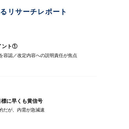
いるリサーチレポート
イント①
を容認／改定内容への説明責任が焦点
目標に早くも黄信号
定的だが、内需が急減速