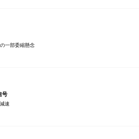
の一部委縮懸念
信号
急減速