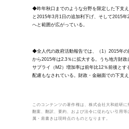
◆昨年秋口までのような分野を限定した下支えで
と2015年3月1日の追加利下げ、そして20
へと範囲が広がっている。
◆全人代の政府活動報告では、（1）2015年の財政
から2015年は2.3％に拡大する。うち地方財
サプライ（M2）増加率は前年比12％前後と
配慮もなされている。財政・金融面での下支え
このコンテンツの著作権は、株式会社大和総研に
翻案、翻訳、要約、および法令に従わない引用等
属・肩書きは現時点のものとなります。