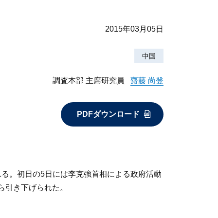
2015年03月05日
中国
調査本部 主席研究員
齋藤 尚登
PDFダウンロード
される。初日の5日には李克強首相による政府活動
から引き下げられた。