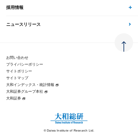
金融資本市場分析
大和総研の強み
採用情報
会社情報 トップ
次世代社会への貢献
大和スペシャリストレポート（動画配信）
雑誌掲載・新聞寄稿
政策分析
ニュースリリース
先端テクノロジーに基づく新たな価値の創出
採用情報 トップ
会社概要・役員一覧
環境指針
法律・制度
大和総研の品質向上への取り組み
新卒採用
ご挨拶
人権方針
お問い合わせ
金融経済教育等
プライバシーポリシー
経験者採用
大和総研の歩み
マルチステークホルダー方針
サイトポリシー
サイトマップ
テクノロジーレポート
大和インデックス・統計情報
グループ会社
パートナーシップ構築宣言
大和証券グループ本社
大和証券
コラム
拠点のご案内
大和インデックス・統計情報
© Daiwa Institute of Research Ltd.