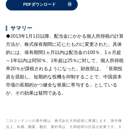
PDFダウンロード
サマリー
◆2013年1月1日以降、配当金にかかる個人所得税の計算
方法が、株式保有期間に応じたものに変更された。具体
的には、保有期間1ヵ月以内は配当金の100％、1ヵ月超
～1年以内は同50％、1年超は25％に対して、個人所得税
率20％が課税されるようになった。財政部は、「長期投
資を奨励し、短期的な投機を抑制することで、中国資本
市場の長期的かつ健全な発展に寄与する」としている
が、その効果は疑問である。
このコンテンツの著作権は、株式会社大和総研に帰属します。著作権
法上、転載、翻案、翻訳、要約等は、大和総研の許諾が必要です。大