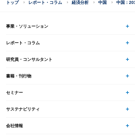
トップ
レポート・コラム
経済分析
中国
中国：20
事業・ソリューション
レポート・コラム
事業・ソリューション トップ
研究員・コンサルタント
レポート・コラム トップ
リサーチ
書籍・刊行物
研究員・コンサルタント トップ
最新のレポート・コラム
コンサルティング
セミナー
書籍・刊行物 トップ
研究員
ピックアップ
システム
サステナビリティ
セミナー トップ
書籍
コンサルタント
経済分析
事例紹介
会社情報
サステナビリティの取り組み
現在受付中のセミナー・イベント
刊行物