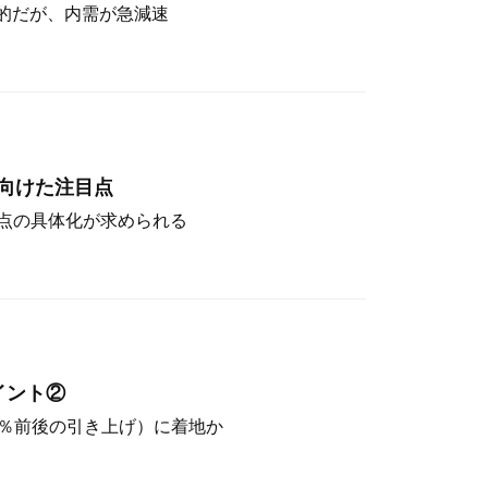
定的だが、内需が急減速
向けた注目点
点の具体化が求められる
イント②
（4％前後の引き上げ）に着地か