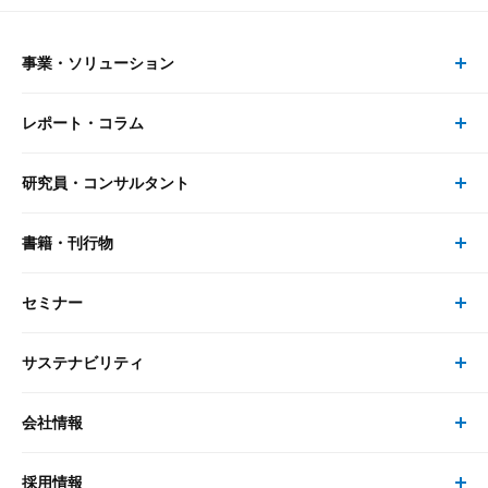
事業・ソリューション
レポート・コラム
事業・ソリューション トップ
研究員・コンサルタント
レポート・コラム トップ
リサーチ
書籍・刊行物
研究員・コンサルタント トップ
最新のレポート・コラム
コンサルティング
セミナー
書籍・刊行物 トップ
研究員
ピックアップ
システム
サステナビリティ
セミナー トップ
書籍
コンサルタント
経済分析
事例紹介
会社情報
サステナビリティの取り組み
現在受付中のセミナー・イベント
刊行物
金融資本市場分析
大和総研の強み
採用情報
会社情報 トップ