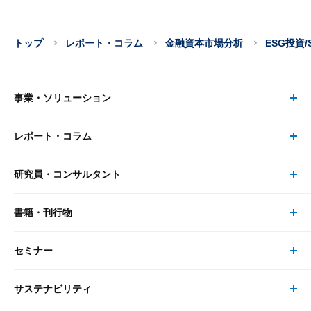
トップ
レポート・コラム
金融資本市場分析
ESG投資/
事業・ソリューション
レポート・コラム
事業・ソリューション トップ
研究員・コンサルタント
レポート・コラム トップ
リサーチ
書籍・刊行物
研究員・コンサルタント トップ
最新のレポート・コラム
コンサルティング
セミナー
書籍・刊行物 トップ
研究員
ピックアップ
システム
サステナビリティ
セミナー トップ
書籍
コンサルタント
経済分析