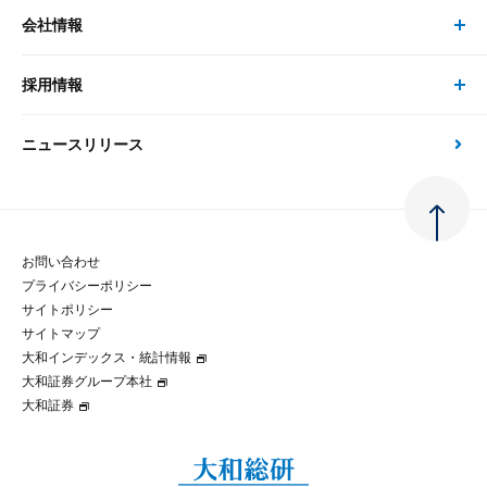
事例紹介
会社情報
サステナビリティの取り組み
現在受付中のセミナー・イベント
刊行物
金融資本市場分析
大和総研の強み
採用情報
会社情報 トップ
次世代社会への貢献
大和スペシャリストレポート（動画配信）
雑誌掲載・新聞寄稿
政策分析
ニュースリリース
先端テクノロジーに基づく新たな価値の創出
採用情報 トップ
会社概要・役員一覧
環境指針
法律・制度
大和総研の品質向上への取り組み
新卒採用
ご挨拶
人権方針
お問い合わせ
金融経済教育等
プライバシーポリシー
経験者採用
大和総研の歩み
マルチステークホルダー方針
サイトポリシー
サイトマップ
テクノロジーレポート
大和インデックス・統計情報
グループ会社
パートナーシップ構築宣言
大和証券グループ本社
大和証券
コラム
拠点のご案内
大和インデックス・統計情報