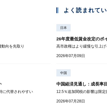
よく読まれて
日本
26年度最低賃金改定のポ
費動向を先取り
高市政権はより緩慢な引上げ
2026年07月09日
中国
か
中国経済見通し：成長率
が特に代替されやすい
12.5％追加関税の影響は限
2026年07月28日