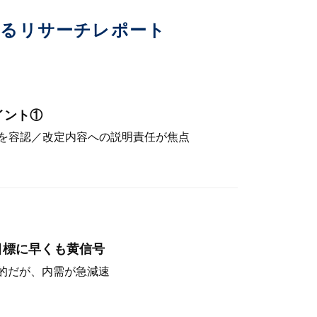
いるリサーチレポート
イント①
を容認／改定内容への説明責任が焦点
目標に早くも黄信号
定的だが、内需が急減速