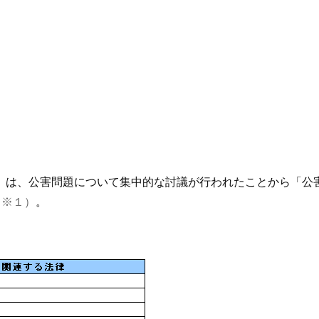
国会）は、公害問題について集中的な討議が行われたことから「
（※１）
。