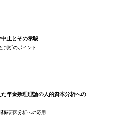
件中止とその示唆
と判断のポイント
えた年金数理理論の人的資本分析への
退職要因分析への応用