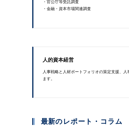
・官​公庁​等​受託​調​査
・​金融​・資本市​場​関連調査
人的資本経営
人事戦略と人材ポートフォリオの策定支援、人
ます。
最新のレポート・コラム