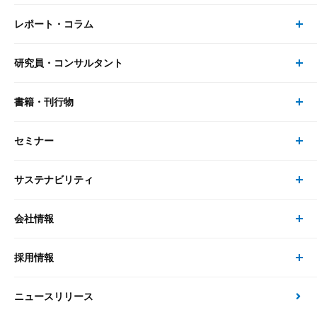
レポート・コラム
事業・ソリューション トップ
研究員・コンサルタント
レポート・コラム トップ
リサーチ
書籍・刊行物
研究員・コンサルタント トップ
最新のレポート・コラム
コンサルティング
セミナー
書籍・刊行物 トップ
研究員
ピックアップ
システム
サステナビリティ
セミナー トップ
書籍
コンサルタント
経済分析
事例紹介
会社情報
サステナビリティの取り組み
現在受付中のセミナー・イベント
刊行物
金融資本市場分析
大和総研の強み
採用情報
会社情報 トップ
次世代社会への貢献
大和スペシャリストレポート（動画配信）
雑誌掲載・新聞寄稿
政策分析
ニュースリリース
先端テクノロジーに基づく新たな価値の創出
採用情報 トップ
会社概要・役員一覧
環境指針