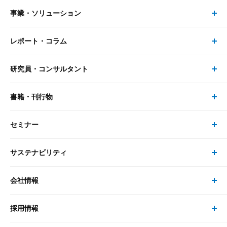
事業・ソリューション
レポート・コラム
事業・ソリューション トップ
研究員・コンサルタント
レポート・コラム トップ
リサーチ
書籍・刊行物
研究員・コンサルタント トップ
最新のレポート・コラム
コンサルティング
セミナー
書籍・刊行物 トップ
研究員
ピックアップ
システム
サステナビリティ
セミナー トップ
書籍
コンサルタント
経済分析
事例紹介
会社情報
サステナビリティの取り組み
現在受付中のセミナー・イベント
刊行物
金融資本市場分析
大和総研の強み
採用情報
会社情報 トップ
次世代社会への貢献
大和スペシャリストレポート（動画配信）
雑誌掲載・新聞寄稿