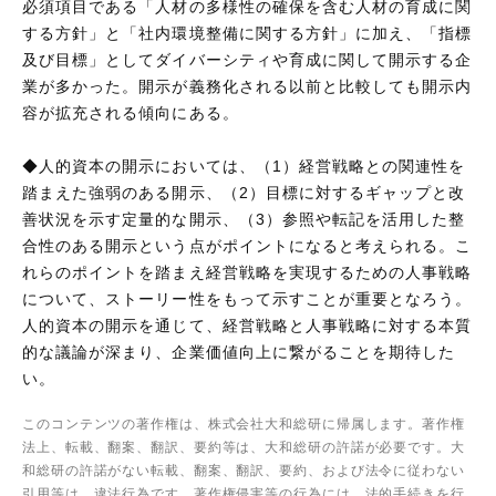
必須項目である「人材の多様性の確保を含む人材の育成に関
する方針」と「社内環境整備に関する方針」に加え、「指標
及び目標」としてダイバーシティや育成に関して開示する企
業が多かった。開示が義務化される以前と比較しても開示内
容が拡充される傾向にある。
◆人的資本の開示においては、（1）経営戦略との関連性を
踏まえた強弱のある開示、（2）目標に対するギャップと改
善状況を示す定量的な開示、（3）参照や転記を活用した整
合性のある開示という点がポイントになると考えられる。こ
れらのポイントを踏まえ経営戦略を実現するための人事戦略
について、ストーリー性をもって示すことが重要となろう。
人的資本の開示を通じて、経営戦略と人事戦略に対する本質
的な議論が深まり、企業価値向上に繋がることを期待した
い。
このコンテンツの著作権は、株式会社大和総研に帰属します。著作権
法上、転載、翻案、翻訳、要約等は、大和総研の許諾が必要です。大
和総研の許諾がない転載、翻案、翻訳、要約、および法令に従わない
引用等は、違法行為です。著作権侵害等の行為には、法的手続きを行