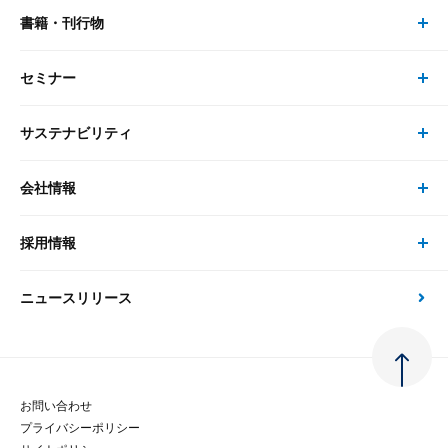
書籍・刊行物
研究員・コンサルタント トップ
最新のレポート・コラム
コンサルティング
セミナー
書籍・刊行物 トップ
研究員
ピックアップ
システム
サステナビリティ
セミナー トップ
書籍
コンサルタント
経済分析
事例紹介
会社情報
サステナビリティの取り組み
現在受付中のセミナー・イベント
刊行物
金融資本市場分析
大和総研の強み
採用情報
会社情報 トップ
次世代社会への貢献
大和スペシャリストレポート（動画配信）
雑誌掲載・新聞寄稿
政策分析
ニュースリリース
先端テクノロジーに基づく新たな価値の創出
採用情報 トップ
会社概要・役員一覧
環境指針
法律・制度
大和総研の品質向上への取り組み
新卒採用
ご挨拶
人権方針
お問い合わせ
金融経済教育等
プライバシーポリシー
経験者採用
大和総研の歩み
マルチステークホルダー方針