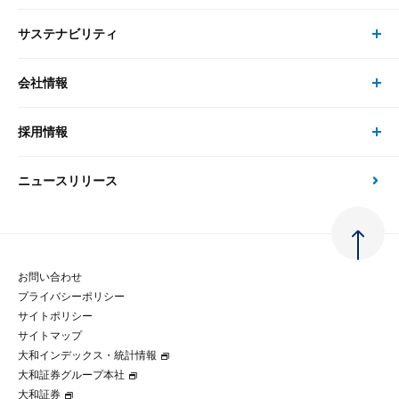
ピックアップ
システム
サステナビリティ
セミナー トップ
書籍
コンサルタント
経済分析
事例紹介
会社情報
サステナビリティの取り組み
現在受付中のセミナー・イベント
刊行物
金融資本市場分析
大和総研の強み
採用情報
会社情報 トップ
次世代社会への貢献
大和スペシャリストレポート（動画配信）
雑誌掲載・新聞寄稿
政策分析
ニュースリリース
先端テクノロジーに基づく新たな価値の創出
採用情報 トップ
会社概要・役員一覧
環境指針
法律・制度
大和総研の品質向上への取り組み
新卒採用
ご挨拶
人権方針
お問い合わせ
金融経済教育等
プライバシーポリシー
経験者採用
大和総研の歩み
マルチステークホルダー方針
サイトポリシー
サイトマップ
テクノロジーレポート
大和インデックス・統計情報
グループ会社
パートナーシップ構築宣言
大和証券グループ本社
大和証券