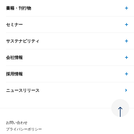
書籍・刊行物
研究員・コンサルタント トップ
最新のレポート・コラム
コンサルティング
セミナー
書籍・刊行物 トップ
研究員
ピックアップ
システム
サステナビリティ
セミナー トップ
書籍
コンサルタント
経済分析
事例紹介
会社情報
サステナビリティの取り組み
現在受付中のセミナー・イベント
刊行物
金融資本市場分析
大和総研の強み
採用情報
会社情報 トップ
次世代社会への貢献
大和スペシャリストレポート（動画配信）
雑誌掲載・新聞寄稿
政策分析
ニュースリリース
先端テクノロジーに基づく新たな価値の創出
採用情報 トップ
会社概要・役員一覧
環境指針
法律・制度
大和総研の品質向上への取り組み
新卒採用
ご挨拶
人権方針
お問い合わせ
金融経済教育等
プライバシーポリシー
経験者採用
大和総研の歩み