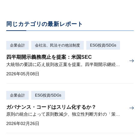
同じカテゴリの最新レポート
企業会計
会社法、民法その他法制度
ESG投資/SDGs
四半期開示義務廃止を提案：米国SEC
大統領の要請に応え規則改正案を提案。四半期開示継続も可能。
2026年05月08日
企業会計
ESG投資/SDGs
ガバナンス・コードはスリム化するか？
原則の統合によって原則数減少、独立性判断方針の「策定・開示」から「策定」へ変更し要開示事項が減少
2026年02月26日