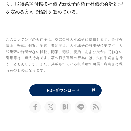
り、取得条項付転換社債型新株予約権付社債の会計処理
を定める方向で検討を進めている。
このコンテンツの著作権は、株式会社大和総研に帰属します。著作権
法上、転載、翻案、翻訳、要約等は、大和総研の許諾が必要です。大
和総研の許諾がない転載、翻案、翻訳、要約、および法令に従わない
引用等は、違法行為です。著作権侵害等の行為には、法的手続きを行
うこともあります。また、掲載されている執筆者の所属・肩書きは現
時点のものとなります。
PDFダウンロード