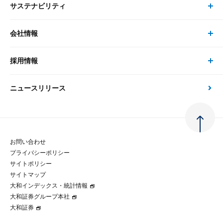
サステナビリティ
セミナー トップ
書籍
コンサルタント
経済分析
事例紹介
会社情報
サステナビリティの取り組み
現在受付中のセミナー・イベント
刊行物
金融資本市場分析
大和総研の強み
採用情報
会社情報 トップ
次世代社会への貢献
大和スペシャリストレポート（動画配信）
雑誌掲載・新聞寄稿
政策分析
ニュースリリース
先端テクノロジーに基づく新たな価値の創出
採用情報 トップ
会社概要・役員一覧
環境指針
法律・制度
大和総研の品質向上への取り組み
新卒採用
ご挨拶
人権方針
お問い合わせ
金融経済教育等
プライバシーポリシー
経験者採用
大和総研の歩み
マルチステークホルダー方針
サイトポリシー
サイトマップ
テクノロジーレポート
大和インデックス・統計情報
グループ会社
パートナーシップ構築宣言
大和証券グループ本社
大和証券
コラム
拠点のご案内