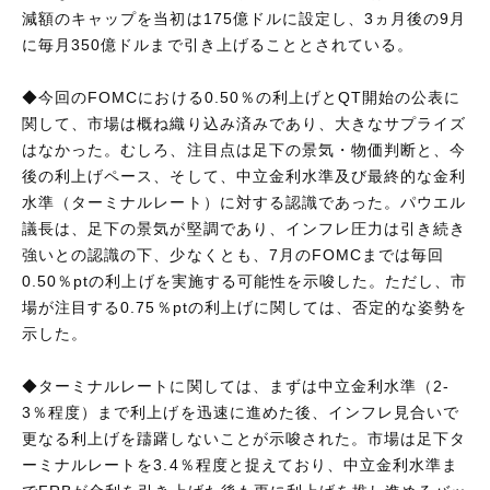
減額のキャップを当初は175億ドルに設定し、3ヵ月後の9月
に毎月350億ドルまで引き上げることとされている。
◆今回のFOMCにおける0.50％の利上げとQT開始の公表に
関して、市場は概ね織り込み済みであり、大きなサプライズ
はなかった。むしろ、注目点は足下の景気・物価判断と、今
後の利上げペース、そして、中立金利水準及び最終的な金利
水準（ターミナルレート）に対する認識であった。パウエル
議長は、足下の景気が堅調であり、インフレ圧力は引き続き
強いとの認識の下、少なくとも、7月のFOMCまでは毎回
0.50％ptの利上げを実施する可能性を示唆した。ただし、市
場が注目する0.75％ptの利上げに関しては、否定的な姿勢を
示した。
◆ターミナルレートに関しては、まずは中立金利水準（2-
3％程度）まで利上げを迅速に進めた後、インフレ見合いで
更なる利上げを躊躇しないことが示唆された。市場は足下タ
ーミナルレートを3.4％程度と捉えており、中立金利水準ま