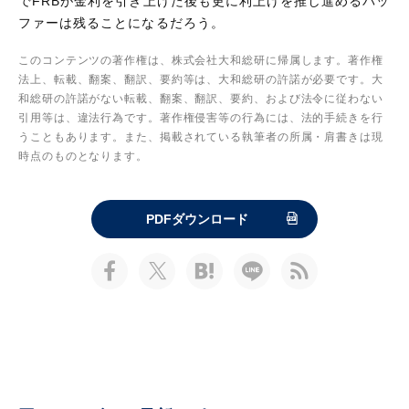
でFRBが金利を引き上げた後も更に利上げを推し進めるバッ
ファーは残ることになるだろう。
このコンテンツの著作権は、株式会社大和総研に帰属します。著作権
法上、転載、翻案、翻訳、要約等は、大和総研の許諾が必要です。大
和総研の許諾がない転載、翻案、翻訳、要約、および法令に従わない
引用等は、違法行為です。著作権侵害等の行為には、法的手続きを行
うこともあります。また、掲載されている執筆者の所属・肩書きは現
時点のものとなります。
PDFダウンロード