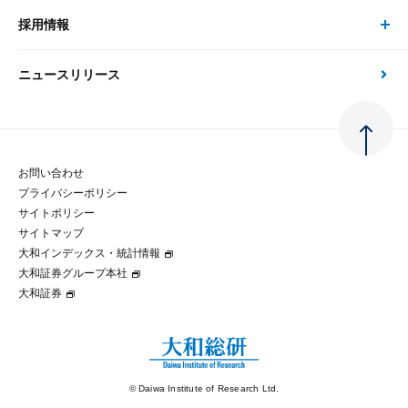
金融資本市場分析
大和総研の強み
採用情報
会社情報 トップ
次世代社会への貢献
大和スペシャリストレポート（動画配信）
雑誌掲載・新聞寄稿
政策分析
ニュースリリース
先端テクノロジーに基づく新たな価値の創出
採用情報 トップ
会社概要・役員一覧
環境指針
法律・制度
大和総研の品質向上への取り組み
新卒採用
ご挨拶
人権方針
お問い合わせ
金融経済教育等
プライバシーポリシー
経験者採用
大和総研の歩み
マルチステークホルダー方針
サイトポリシー
サイトマップ
テクノロジーレポート
大和インデックス・統計情報
グループ会社
パートナーシップ構築宣言
大和証券グループ本社
大和証券
コラム
拠点のご案内
大和インデックス・統計情報
© Daiwa Institute of Research Ltd.