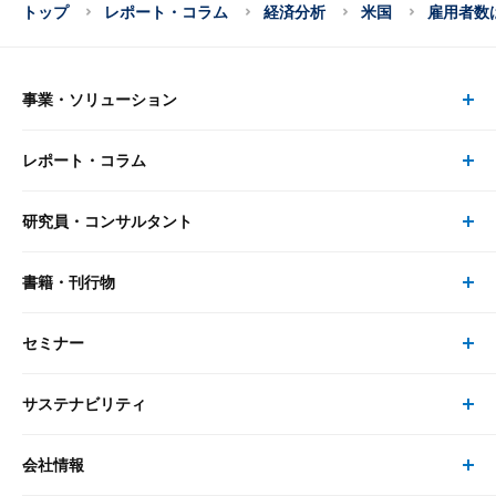
トップ
レポート・コラム
経済分析
米国
雇用者数
事業・ソリューション
レポート・コラム
事業・ソリューション トップ
研究員・コンサルタント
レポート・コラム トップ
リサーチ
書籍・刊行物
研究員・コンサルタント トップ
最新のレポート・コラム
コンサルティング
セミナー
書籍・刊行物 トップ
研究員
ピックアップ
システム
サステナビリティ
セミナー トップ
書籍
コンサルタント
経済分析
事例紹介
会社情報
サステナビリティの取り組み
現在受付中のセミナー・イベント
刊行物