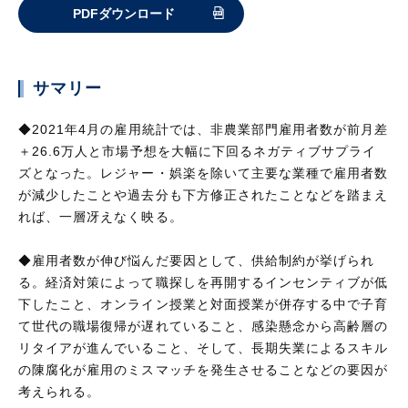
PDFダウンロード
サマリー
◆2021年4月の雇用統計では、非農業部門雇用者数が前月差
＋26.6万人と市場予想を大幅に下回るネガティブサプライ
ズとなった。レジャー・娯楽を除いて主要な業種で雇用者数
が減少したことや過去分も下方修正されたことなどを踏まえ
れば、一層冴えなく映る。
◆雇用者数が伸び悩んだ要因として、供給制約が挙げられ
る。経済対策によって職探しを再開するインセンティブが低
下したこと、オンライン授業と対面授業が併存する中で子育
て世代の職場復帰が遅れていること、感染懸念から高齢層の
リタイアが進んでいること、そして、長期失業によるスキル
の陳腐化が雇用のミスマッチを発生させることなどの要因が
考えられる。