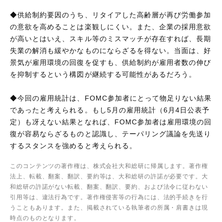
◆供給制約要因のうち、リタイアした高齢層が再び労働参加
の意欲を高めることは楽観しにくい。また、企業の採用意欲
が高いとはいえ、スキル等のミスマッチが存在すれば、長期
失業の解消も緩やかなものにならざるを得ない。当面は、好
景気が雇用環境の回復を促すも、供給制約が雇用者数の伸び
を抑制するという構図が継続する可能性があるだろう。
◆今回の雇用統計は、FOMC参加者にとって物足りない結果
であったと考えられる。もし5月の雇用統計（6月4日公表予
定）も冴えない結果となれば、FOMC参加者は雇用環境の回
復が容易ならざるものと認識し、テーパリング議論を先送り
するスタンスを強めると考えられる。
このコンテンツの著作権は、株式会社大和総研に帰属します。著作権
法上、転載、翻案、翻訳、要約等は、大和総研の許諾が必要です。大
和総研の許諾がない転載、翻案、翻訳、要約、および法令に従わない
引用等は、違法行為です。著作権侵害等の行為には、法的手続きを行
うこともあります。また、掲載されている執筆者の所属・肩書きは現
時点のものとなります。