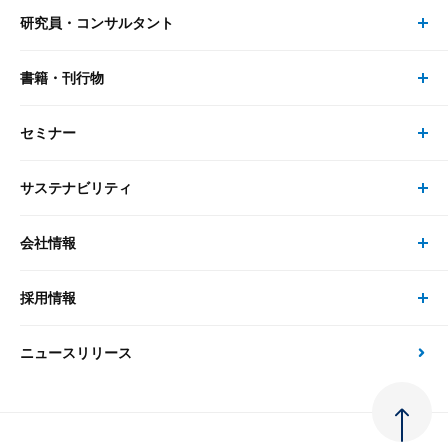
研究員・コンサルタント
レポート・コラム トップ
リサーチ
書籍・刊行物
研究員・コンサルタント トップ
最新のレポート・コラム
コンサルティング
セミナー
書籍・刊行物 トップ
研究員
ピックアップ
システム
サステナビリティ
セミナー トップ
書籍
コンサルタント
経済分析
事例紹介
会社情報
サステナビリティの取り組み
現在受付中のセミナー・イベント
刊行物
金融資本市場分析
大和総研の強み
採用情報
会社情報 トップ
次世代社会への貢献
大和スペシャリストレポート（動画配信）
雑誌掲載・新聞寄稿
政策分析
ニュースリリース
先端テクノロジーに基づく新たな価値の創出
採用情報 トップ
会社概要・役員一覧
環境指針
法律・制度
大和総研の品質向上への取り組み
新卒採用
ご挨拶
人権方針