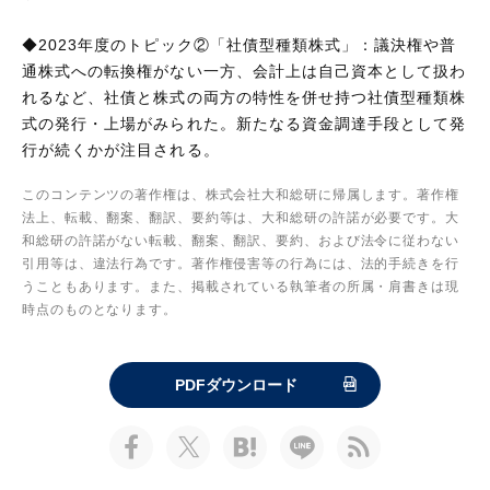
◆2023年度のトピック②「社債型種類株式」：議決権や普
通株式への転換権がない一方、会計上は自己資本として扱わ
れるなど、社債と株式の両方の特性を併せ持つ社債型種類株
式の発行・上場がみられた。新たなる資金調達手段として発
行が続くかが注目される。
このコンテンツの著作権は、株式会社大和総研に帰属します。著作権
法上、転載、翻案、翻訳、要約等は、大和総研の許諾が必要です。大
和総研の許諾がない転載、翻案、翻訳、要約、および法令に従わない
引用等は、違法行為です。著作権侵害等の行為には、法的手続きを行
うこともあります。また、掲載されている執筆者の所属・肩書きは現
時点のものとなります。
PDFダウンロード