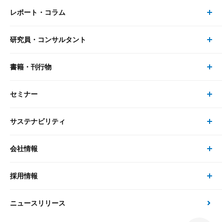
レポート・コラム
事業・ソリューション トップ
研究員・コンサルタント
レポート・コラム トップ
リサーチ
書籍・刊行物
研究員・コンサルタント トップ
最新のレポート・コラム
コンサルティング
セミナー
書籍・刊行物 トップ
研究員
ピックアップ
システム
サステナビリティ
セミナー トップ
書籍
コンサルタント
経済分析
事例紹介
会社情報
サステナビリティの取り組み
現在受付中のセミナー・イベント
刊行物
金融資本市場分析
大和総研の強み
採用情報
会社情報 トップ
次世代社会への貢献
大和スペシャリストレポート（動画配信）
雑誌掲載・新聞寄稿
政策分析
ニュースリリース
先端テクノロジーに基づく新たな価値の創出
採用情報 トップ
会社概要・役員一覧
環境指針