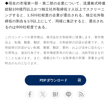
◆現在の市場第一部・第二部の企業について、流通株式時価
総額100億円以上かつ独立社外取締役２人以上でスクリーニ
ングすると、1,500社程度の企業が選出される。独立社外取
締役の割合を1/3以上にして、同様に集計すると、選出され
るのは900社程度である。
このコンテンツの著作権は、株式会社大和総研に帰属します。著作権
法上、転載、翻案、翻訳、要約等は、大和総研の許諾が必要です。大
和総研の許諾がない転載、翻案、翻訳、要約、および法令に従わない
引用等は、違法行為です。著作権侵害等の行為には、法的手続きを行
うこともあります。また、掲載されている執筆者の所属・肩書きは現
時点のものとなります。
PDFダウンロード