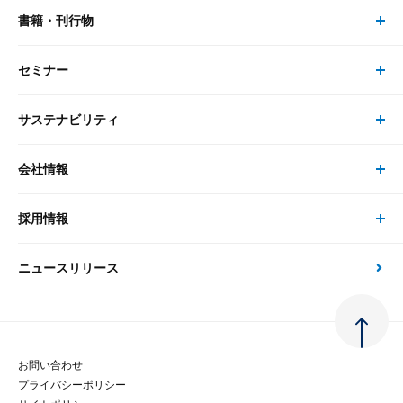
書籍・刊行物
研究員・コンサルタント トップ
最新のレポート・コラム
コンサルティング
セミナー
書籍・刊行物 トップ
研究員
ピックアップ
システム
サステナビリティ
セミナー トップ
書籍
コンサルタント
経済分析
事例紹介
会社情報
サステナビリティの取り組み
現在受付中のセミナー・イベント
刊行物
金融資本市場分析
大和総研の強み
採用情報
会社情報 トップ
次世代社会への貢献
大和スペシャリストレポート（動画配信）
雑誌掲載・新聞寄稿
政策分析
ニュースリリース
先端テクノロジーに基づく新たな価値の創出
採用情報 トップ
会社概要・役員一覧
環境指針
法律・制度
大和総研の品質向上への取り組み
新卒採用
ご挨拶
人権方針
お問い合わせ
金融経済教育等
プライバシーポリシー
経験者採用
大和総研の歩み
マルチステークホルダー方針