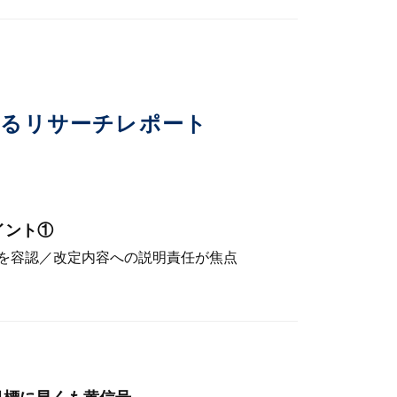
いるリサーチレポート
イント①
を容認／改定内容への説明責任が焦点