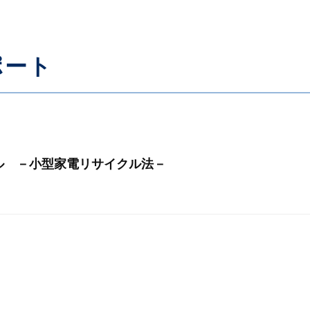
ポート
ル －小型家電リサイクル法－