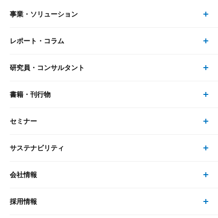
事業・ソリューション
レポート・コラム
事業・ソリューション トップ
研究員・コンサルタント
レポート・コラム トップ
リサーチ
書籍・刊行物
研究員・コンサルタント トップ
最新のレポート・コラム
コンサルティング
セミナー
書籍・刊行物 トップ
研究員
ピックアップ
システム
サステナビリティ
セミナー トップ
書籍
コンサルタント
経済分析
事例紹介
会社情報
サステナビリティの取り組み
現在受付中のセミナー・イベント
刊行物
金融資本市場分析
大和総研の強み
採用情報
会社情報 トップ
次世代社会への貢献
大和スペシャリストレポート（動画配信）
雑誌掲載・新聞寄稿