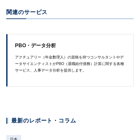
関連のサービス
PBO・データ分析
アクチュアリー​（年金数理人）の​資格を​持つコンサルタントや​デ
ータサイエンティストが​PBO​（退職給付債務）​計算に​関する​各種
サービス、​人事データ分析を​提供します。
最新のレポート・コラム
日本