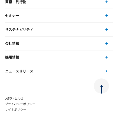
書籍・刊行物
研究員・コンサルタント トップ
最新のレポート・コラム
コンサルティング
セミナー
書籍・刊行物 トップ
研究員
ピックアップ
システム
サステナビリティ
セミナー トップ
書籍
コンサルタント
経済分析
事例紹介
会社情報
サステナビリティの取り組み
現在受付中のセミナー・イベント
刊行物
金融資本市場分析
大和総研の強み
採用情報
会社情報 トップ
次世代社会への貢献
大和スペシャリストレポート（動画配信）
雑誌掲載・新聞寄稿
政策分析
ニュースリリース
先端テクノロジーに基づく新たな価値の創出
採用情報 トップ
会社概要・役員一覧
環境指針
法律・制度
大和総研の品質向上への取り組み
新卒採用
ご挨拶
人権方針
お問い合わせ
金融経済教育等
プライバシーポリシー
経験者採用
大和総研の歩み
マルチステークホルダー方針
サイトポリシー