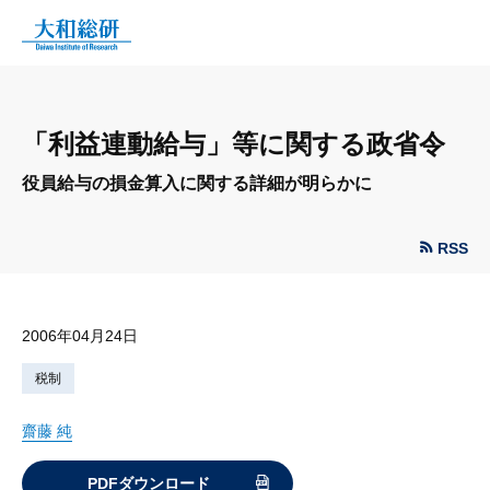
「利益連動給与」等に関する政省令
役員給与の損金算入に関する詳細が明らかに
RSS
2006年04月24日
税制
齋藤 純
PDFダウンロード