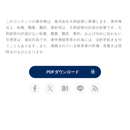
このコンテンツの著作権は、株式会社大和総研に帰属します。著作権
法上、転載、翻案、翻訳、要約等は、大和総研の許諾が必要です。大
和総研の許諾がない転載、翻案、翻訳、要約、および法令に従わない
引用等は、違法行為です。著作権侵害等の行為には、法的手続きを行
うこともあります。また、掲載されている執筆者の所属・肩書きは現
時点のものとなります。
PDFダウンロード