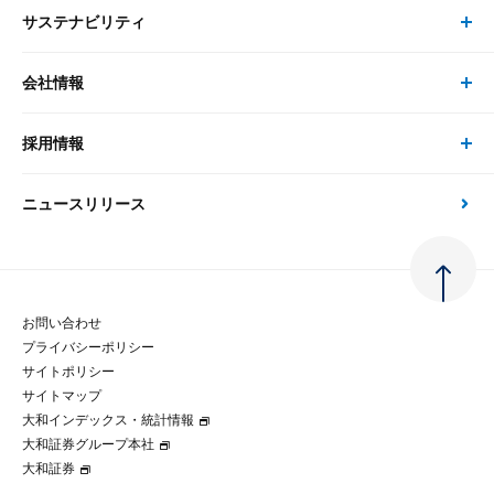
サステナビリティ
セミナー トップ
書籍
コンサルタント
経済分析
事例紹介
会社情報
サステナビリティの取り組み
現在受付中のセミナー・イベント
刊行物
金融資本市場分析
大和総研の強み
採用情報
会社情報 トップ
次世代社会への貢献
大和スペシャリストレポート（動画配信）
雑誌掲載・新聞寄稿
政策分析
ニュースリリース
先端テクノロジーに基づく新たな価値の創出
採用情報 トップ
会社概要・役員一覧
環境指針
法律・制度
大和総研の品質向上への取り組み
新卒採用
ご挨拶
人権方針
お問い合わせ
金融経済教育等
プライバシーポリシー
経験者採用
大和総研の歩み
マルチステークホルダー方針
サイトポリシー
サイトマップ
テクノロジーレポート
大和インデックス・統計情報
グループ会社
パートナーシップ構築宣言
大和証券グループ本社
大和証券
コラム