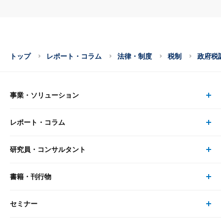
トップ
レポート・コラム
法律・制度
税制
政府税
事業・ソリューション
レポート・コラム
事業・ソリューション トップ
研究員・コンサルタント
レポート・コラム トップ
リサーチ
書籍・刊行物
研究員・コンサルタント トップ
最新のレポート・コラム
コンサルティング
セミナー
書籍・刊行物 トップ
研究員
ピックアップ
システム