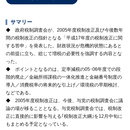
サマリー
◆ 政府税制調査会が、2005年度税制改正及び今後数年
間の税制改正の指針となる「平成17年度の税制改正に関
する答申」を発表した。財政状況が危機的状態にあると
の前提に立ち、総じて増税の必要性を強調する内容とな
った。
◆ ポイントとなるのは、定率減税の05･06年度での段
階的廃止／金融所得課税の一体化推進と金融番号制度の
導入／消費税率の将来的な引上げ／環境税の早期検討、
などである。
◆ 2005年度税制改正は、今後、与党の税制調査会に議
論の場が移ることとなる。与党税制調査会では、税制改
正に直接的に影響を与える｢税制改正大綱｣を12月中旬に
もまとめる予定となっている。