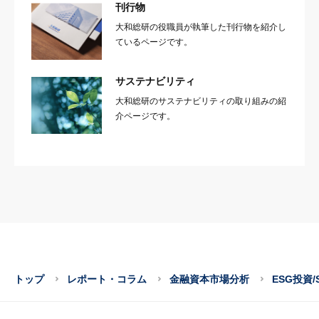
刊行物
大和総研の役職員が執筆した刊行物を紹介し
ているページです。
サステナビリティ
大和総研のサステナビリティの取り組みの紹
介ページです。
トップ
レポート・コラム
金融資本市場分析
ESG投資/