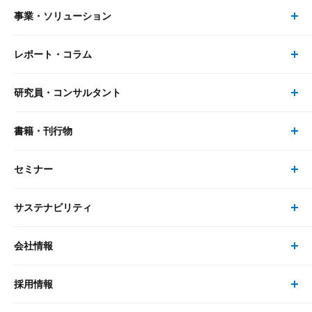
事業・ソリューション
レポート・コラム
事業・ソリューション トップ
研究員・コンサルタント
レポート・コラム トップ
リサーチ
書籍・刊行物
研究員・コンサルタント トップ
最新のレポート・コラム
コンサルティング
セミナー
書籍・刊行物 トップ
研究員
ピックアップ
システム
サステナビリティ
セミナー トップ
書籍
コンサルタント
経済分析
事例紹介
会社情報
サステナビリティの取り組み
現在受付中のセミナー・イベント
刊行物
金融資本市場分析
大和総研の強み
採用情報
会社情報 トップ
次世代社会への貢献
大和スペシャリストレポート（動画配信）
雑誌掲載・新聞寄稿