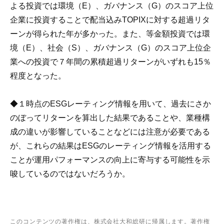
よる投資では環境（E）、ガバナンス（G）のスコア上位
企業に投資することで配当込みTOPIXに対する超過リタ
ーンが得られた年が多かった。また、等金額投資では環
境（E）、社会（S）、ガバナンス（G）のスコア上位企
業への投資で７年間の累積超過リターンがいずれも15％
程度となった。
◆１時点のESGレーティング情報を用いて、過去にさか
のぼってリターンを算出した結果であることや、業種構
成の違いが影響していることなどには注意が必要である
が、これらの結果はESGのレーティング情報を活用する
ことが運用パフォーマンスの向上に寄与する可能性を示
唆しているのではないだろうか。
このコンテンツの著作権は、株式会社大和総研に帰属します。著作権