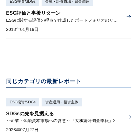
ESG投資/SDGs
金融・証券市場・資金調達
ESG評価と事後リターン
ESGに関する評価の得点で作成したポートフォリオのリターン分析
2013年01月16日
同じカテゴリの最新レポート
ESG投資/SDGs
資産運用・投資主体
SDGsの先を見据える
～企業・金融資本市場への含意～『大和総研調査季報』2026年夏季号（Vol.63）掲載
2026年07月27日