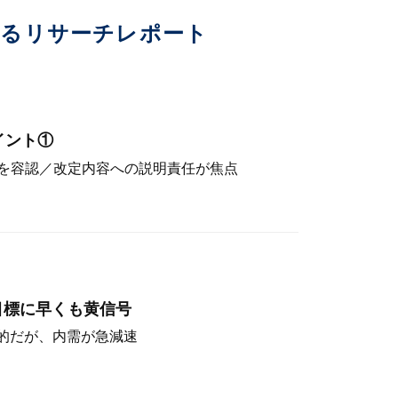
いるリサーチレポート
イント①
を容認／改定内容への説明責任が焦点
目標に早くも黄信号
定的だが、内需が急減速