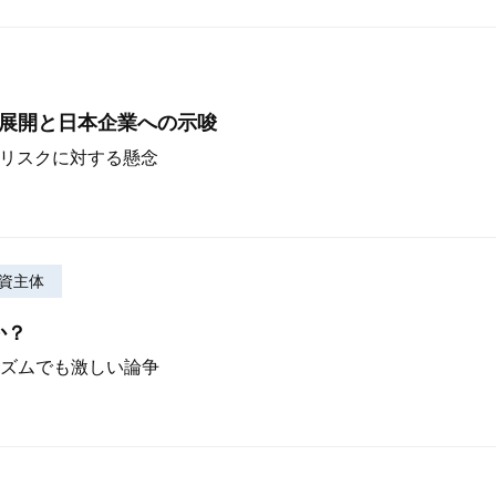
な展開と日本企業への示唆
Iリスクに対する懸念
資主体
か？
ズムでも激しい論争