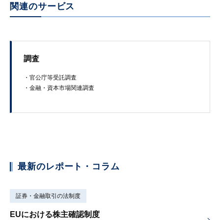
関連のサービス
調査
・官​公庁​等​受託​調​査
・​金融​・資本市​場​関連調査
最新のレポート・コラム
証券・金融取引の法制度
EUにおける株主確認制度