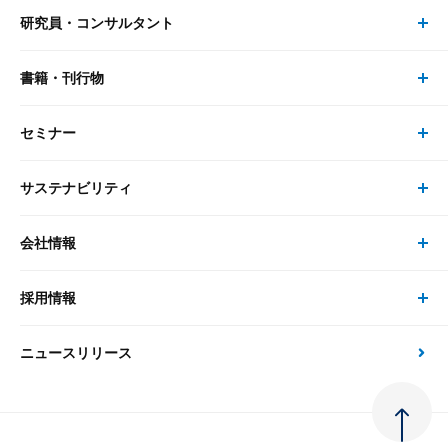
研究員・コンサルタント
レポート・コラム トップ
リサーチ
書籍・刊行物
研究員・コンサルタント トップ
最新のレポート・コラム
コンサルティング
セミナー
書籍・刊行物 トップ
研究員
ピックアップ
システム
サステナビリティ
セミナー トップ
書籍
コンサルタント
経済分析
事例紹介
会社情報
サステナビリティの取り組み
現在受付中のセミナー・イベント
刊行物
金融資本市場分析
大和総研の強み
採用情報
会社情報 トップ
次世代社会への貢献
大和スペシャリストレポート（動画配信）
雑誌掲載・新聞寄稿
政策分析
ニュースリリース
先端テクノロジーに基づく新たな価値の創出
採用情報 トップ
会社概要・役員一覧
環境指針
法律・制度
大和総研の品質向上への取り組み
新卒採用
ご挨拶
人権方針