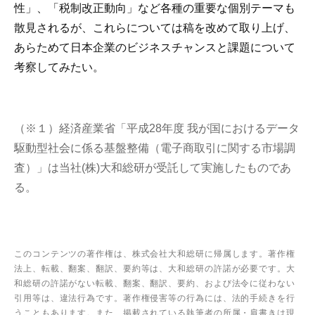
性」、「税制改正動向」など各種の重要な個別テーマも
散見されるが、これらについては稿を改めて取り上げ、
あらためて日本企業のビジネスチャンスと課題について
考察してみたい。
（※１）経済産業省「平成28年度 我が国におけるデータ
駆動型社会に係る基盤整備（電子商取引に関する市場調
査）」は当社(株)大和総研が受託して実施したものであ
る。
このコンテンツの著作権は、株式会社大和総研に帰属します。著作権
法上、転載、翻案、翻訳、要約等は、大和総研の許諾が必要です。大
和総研の許諾がない転載、翻案、翻訳、要約、および法令に従わない
引用等は、違法行為です。著作権侵害等の行為には、法的手続きを行
うこともあります。また、掲載されている執筆者の所属・肩書きは現