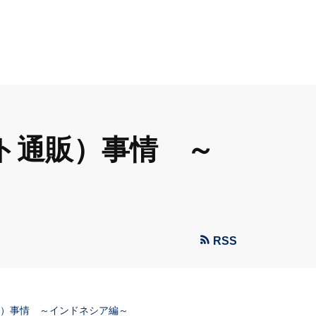
ット通販）事情 ～
RSS
販）事情 ～インドネシア編～