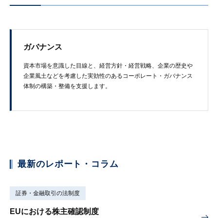
ガバナンス
資本市場を​意識した​目線と、​経営方​針・経営戦略、​企業の​歴史や​
企業風土などを​考慮した​実効性の​ある​コーポレート・ガバナンス
体制の​構築・整備を​支援します。
最新のレポート・コラム
証券・金融取引の法制度
EUにおける株主確認制度