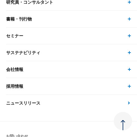
研究員・コンサルタント
レポート・コラム トップ
リサーチ
書籍・刊行物
研究員・コンサルタント トップ
最新のレポート・コラム
コンサルティング
セミナー
書籍・刊行物 トップ
研究員
ピックアップ
システム
サステナビリティ
セミナー トップ
書籍
コンサルタント
経済分析
事例紹介
会社情報
サステナビリティの取り組み
現在受付中のセミナー・イベント
刊行物
金融資本市場分析
大和総研の強み
採用情報
会社情報 トップ
次世代社会への貢献
大和スペシャリストレポート（動画配信）
雑誌掲載・新聞寄稿
政策分析
ニュースリリース
先端テクノロジーに基づく新たな価値の創出
採用情報 トップ
会社概要・役員一覧
環境指針
法律・制度
大和総研の品質向上への取り組み
新卒採用
ご挨拶
人権方針
お問い合わせ