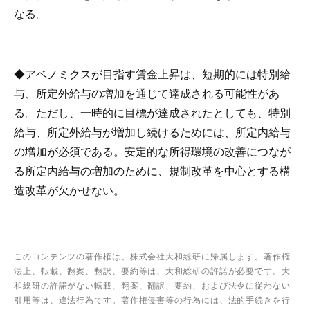
なる。
◆アベノミクスが目指す賃金上昇は、短期的には特別給
与、所定外給与の増加を通じて達成される可能性があ
る。ただし、一時的に目標が達成されたとしても、特別
給与、所定外給与が増加し続けるためには、所定内給与
の増加が必須である。安定的な所得環境の改善につなが
る所定内給与の増加のために、規制改革を中心とする構
造改革が欠かせない。
このコンテンツの著作権は、株式会社大和総研に帰属します。著作権
法上、転載、翻案、翻訳、要約等は、大和総研の許諾が必要です。大
和総研の許諾がない転載、翻案、翻訳、要約、および法令に従わない
引用等は、違法行為です。著作権侵害等の行為には、法的手続きを行