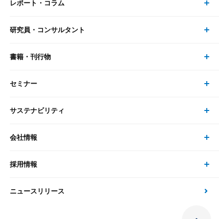
レポート・コラム
事業・ソリューション トップ
研究員・コンサルタント
レポート・コラム トップ
リサーチ
書籍・刊行物
研究員・コンサルタント トップ
最新のレポート・コラム
コンサルティング
セミナー
書籍・刊行物 トップ
研究員
ピックアップ
システム
サステナビリティ
セミナー トップ
書籍
コンサルタント
経済分析
事例紹介
会社情報
サステナビリティの取り組み
現在受付中のセミナー・イベント
刊行物
金融資本市場分析
大和総研の強み
採用情報
会社情報 トップ
次世代社会への貢献
大和スペシャリストレポート（動画配信）
雑誌掲載・新聞寄稿
政策分析
ニュースリリース
先端テクノロジーに基づく新たな価値の創出
採用情報 トップ
会社概要・役員一覧
環境指針
法律・制度